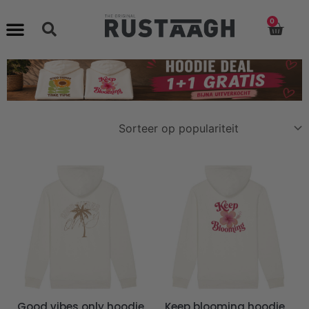
0
Good vibes only hoodie
Keep blooming hoodie