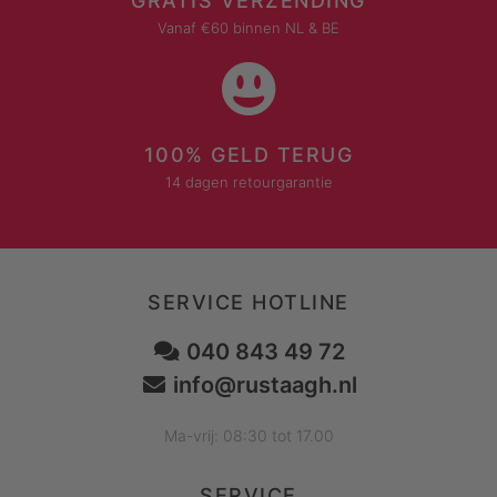
GRATIS VERZENDING
Vanaf €60 binnen NL & BE
100% GELD TERUG
14 dagen retourgarantie
SERVICE HOTLINE
040 843 49 72
info@rustaagh.nl
Ma-vrij: 08:30 tot 17.00
SERVICE