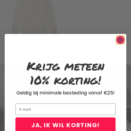
Basic hoodie off white
€
39,95
Krijg meteen
10% korting!
Geldig bij minimale besteding vanaf €25!
SCHRIJF JE IN VOOR DE NIEUWSBRIEF
Email
JA, IK WIL KORTING!
INSCHRIJVEN