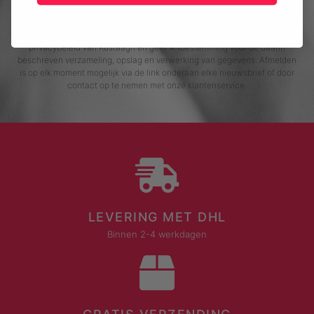
Door me in te schrijven voor de nieuwsbrief, ga ik akkoord met het
privacybeleid van Rustaagh en geef ik toestemming voor de daarin
beschreven verzameling, opslag en verwerking van gegevens. Afmelden
is op elk moment mogelijk via de link onderaan elke nieuwsbrief of door
contact op te nemen met onze klantenservice.
LEVERING MET DHL
Binnen 2-4 werkdagen