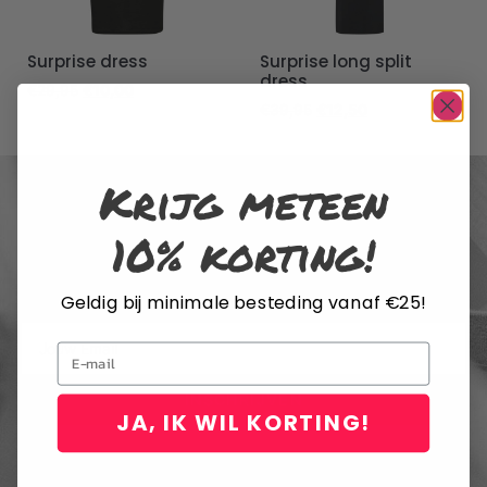
Surprise dress
Surprise long split
dress
€
29,95
€
10,00
€
39,95
€
12,50
Krijg meteen
10% korting!
SCHRIJF JE IN VOOR DE NIEUWSBRIEF
Geldig bij minimale besteding vanaf €25!
Email
INSCHRIJVEN
JA, IK WIL KORTING!
Door me in te schrijven voor de nieuwsbrief, ga ik akkoord met het
privacybeleid van Rustaagh en geef ik toestemming voor de daarin