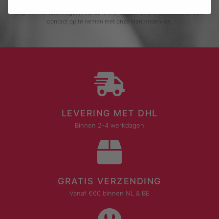
beschreven verzameling, opslag en verwerking van gegevens. Afmelden
is op elk moment mogelijk via de link onderaan elke nieuwsbrief of door
contact op te nemen met onze klantenservice.
LEVERING MET DHL
Binnen 2-4 werkdagen
GRATIS VERZENDING
Vanaf €60 binnen NL & BE