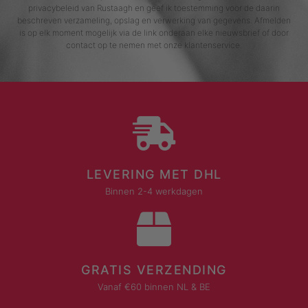
privacybeleid van Rustaagh en geef ik toestemming voor de daarin
beschreven verzameling, opslag en verwerking van gegevens. Afmelden
is op elk moment mogelijk via de link onderaan elke nieuwsbrief of door
contact op te nemen met onze klantenservice.
LEVERING MET DHL
Binnen 2-4 werkdagen
GRATIS VERZENDING
Vanaf €60 binnen NL & BE