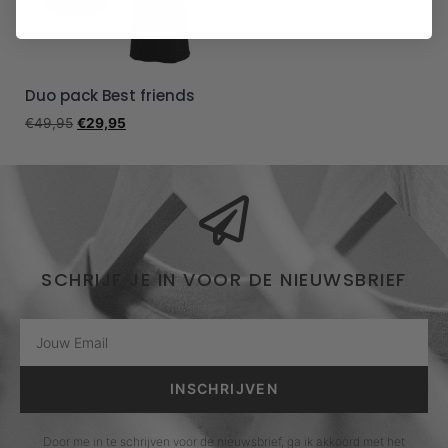
Duo pack Best friends
€
49,95
€
29,95
SCHRIJF JE IN VOOR DE NIEUWSBRIEF
INSCHRIJVEN
Door me in te schrijven voor de nieuwsbrief, ga ik akkoord met het