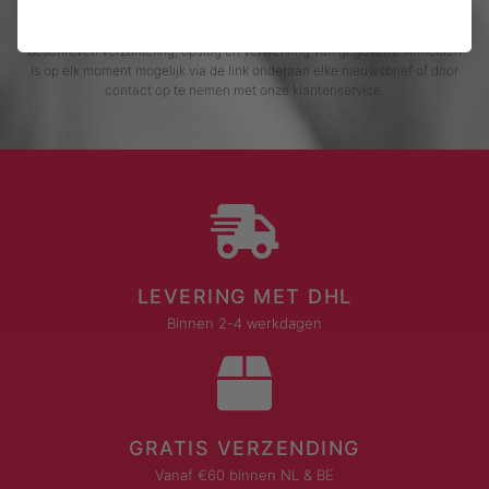
Door me in te schrijven voor de nieuwsbrief, ga ik akkoord met het
privacybeleid van Rustaagh en geef ik toestemming voor de daarin
beschreven verzameling, opslag en verwerking van gegevens. Afmelden
is op elk moment mogelijk via de link onderaan elke nieuwsbrief of door
contact op te nemen met onze klantenservice.
LEVERING MET DHL
Binnen 2-4 werkdagen
GRATIS VERZENDING
Vanaf €60 binnen NL & BE