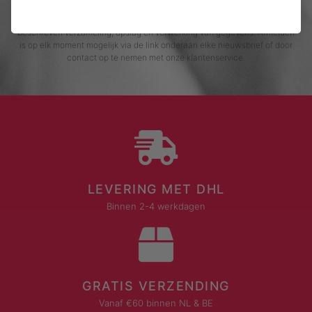
Door me in te schrijven voor de nieuwsbrief, ga ik akkoord met het
privacybeleid van Rustaagh en geef ik toestemming voor de daarin
beschreven verzameling, opslag en verwerking van gegevens. Afmelden
is op elk moment mogelijk via de link onderaan elke nieuwsbrief of door
contact op te nemen met onze klantenservice.
LEVERING MET DHL
Binnen 2-4 werkdagen
GRATIS VERZENDING
Vanaf €60 binnen NL & BE