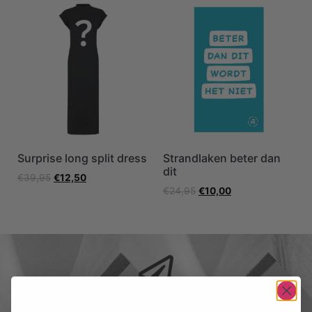
Surprise long split dress
Strandlaken beter dan
dit
€
39,95
€
12,50
€
24,95
€
10,00