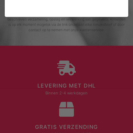
Door me in te schrijven voor de nieuwsbrief, ga ik akkoord met het
privacybeleid van Rustaagh en geef ik toestemming voor de daarin
beschreven verzameling, opslag en verwerking van gegevens. Afmelden
is op elk moment mogelijk via de link onderaan elke nieuwsbrief of door
contact op te nemen met onze klantenservice.
LEVERING MET DHL
Binnen 2-4 werkdagen
GRATIS VERZENDING