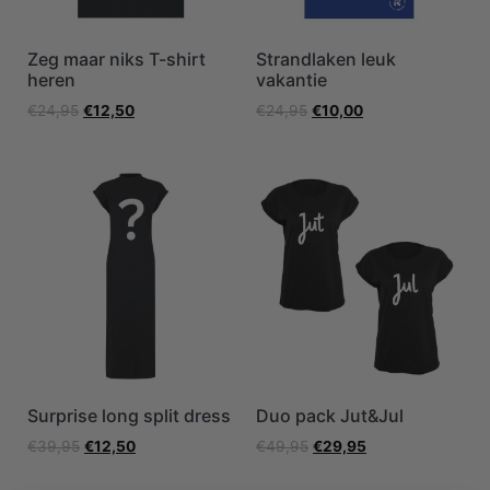
Zeg maar niks T-shirt
Strandlaken leuk
heren
vakantie
€
24,95
€
12,50
€
24,95
€
10,00
Surprise long split dress
Duo pack Jut&Jul
€
39,95
€
12,50
€
49,95
€
29,95