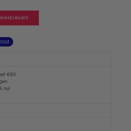
 WINKELWAGEN
naf €60
agen
l nu!