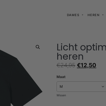
DAMES
HEREN
Licht optim
heren
€
24,95
€
12,50
Maat
Wissen