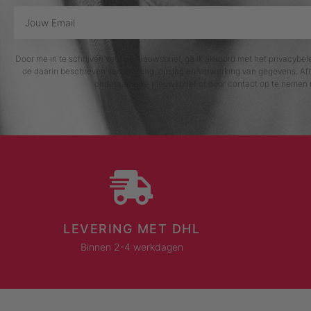
Door me in te schrijven voor de nieuwsbrief, ga ik akkoord met het privacybe
de daarin beschreven verzameling, opslag en verwerking van gegevens. Afm
onderaan elke nieuwsbrief of door contact op te nemen 
LEVERING MET DHL
Binnen 2-4 werkdagen