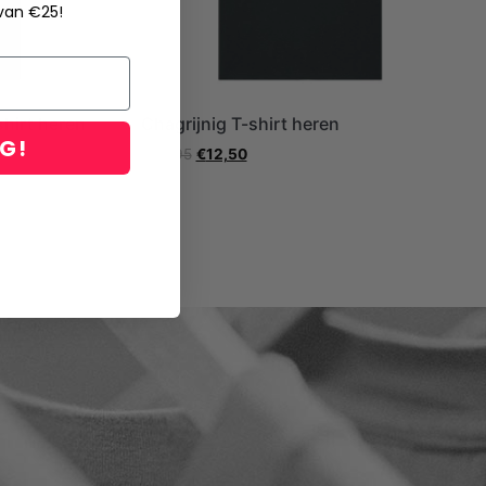
 van €25!
hirt heren
Chagrijnig T-shirt heren
NG!
€
24,95
€
12,50