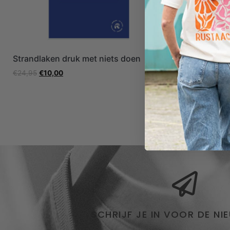
Strandlaken druk met niets doen
Vroeger T-s
€
24,95
€
10,00
€
24,95
€
12,
SCHRIJF JE IN VOOR DE NI