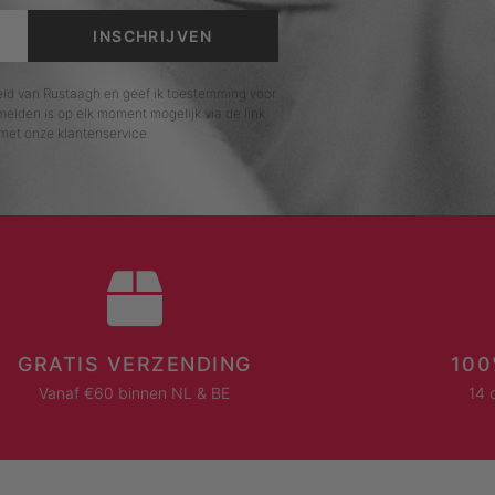
INSCHRIJVEN
leid van Rustaagh en geef ik toestemming voor
elden is op elk moment mogelijk via de link
met onze klantenservice.
GRATIS VERZENDING
100
Vanaf €60 binnen NL & BE
14 