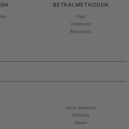
AGH
BETAALMETHODEN
den
iDeal
Creditcard
Bancontact
Heren Sweaters
Giftcards
Tassen