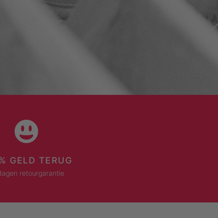
% GELD TERUG
dagen retourgarantie