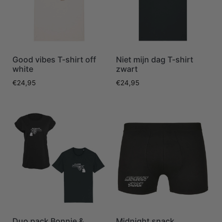
Good vibes T-shirt off
Niet mijn dag T-shirt
white
zwart
€
24,95
€
24,95
Duo pack Bonnie &
Midnight snack