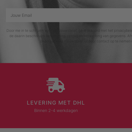
Door me in te schrijven voor de nieuwsbrief, ga ik akkoord met het privacybe
de daarin beschreven verzameling, opslag en verwerking van gegevens. Afm
onderaan elke nieuwsbrief of door contact op te nemen 
LEVERING MET DHL
Binnen 2-4 werkdagen