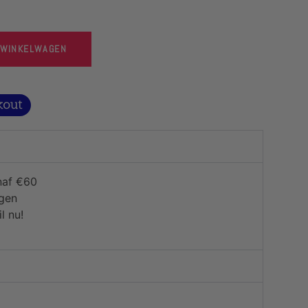
 WINKELWAGEN
naf €60
agen
l nu!