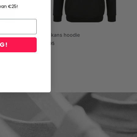
 van €25!
99% kans hoodie
NG!
€
39,95