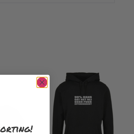
orting!