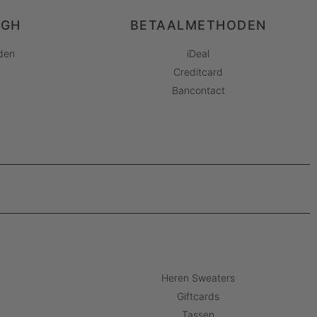
AGH
BETAALMETHODEN
den
iDeal
Creditcard
Bancontact
Heren Sweaters
Giftcards
Tassen