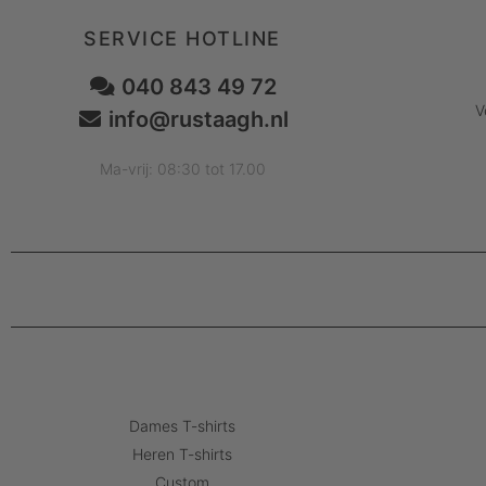
SERVICE HOTLINE
040 843 49 72
V
info@rustaagh.nl
Ma-vrij: 08:30 tot 17.00
Dames T-shirts
Heren T-shirts
Custom