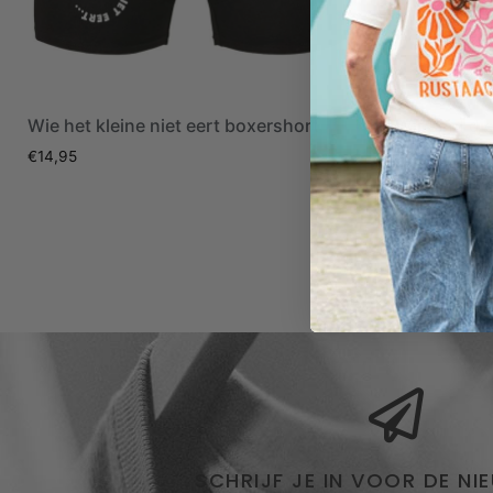
Wie het kleine niet eert boxershort
Wir sind di
oranje + bu
€
14,95
€
34,90
€
19,
SCHRIJF JE IN VOOR DE NI