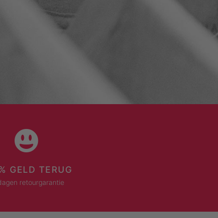
% GELD TERUG
dagen retourgarantie