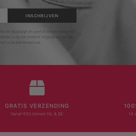
INSCHRIJVEN
leid van Rustaagh en geef ik toestemming voor
elden is op elk moment mogelijk via de link
met onze klantenservice.
GRATIS VERZENDING
100
Vanaf €60 binnen NL & BE
14 