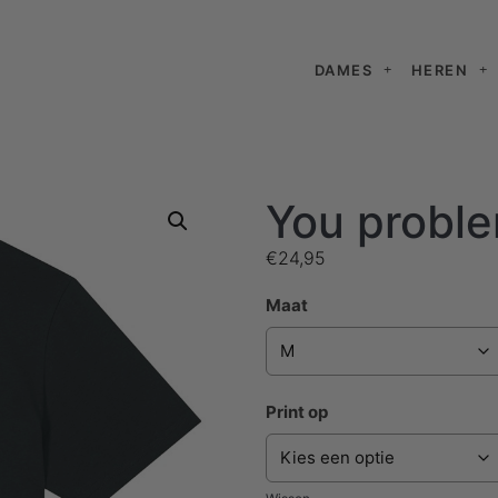
DAMES
HEREN
You proble
€
24,95
Maat
Print op