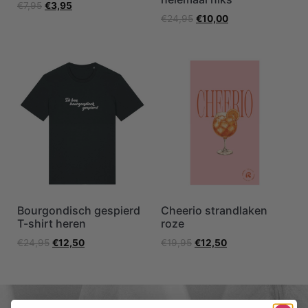
€
7,95
€
3,95
€
24,95
€
10,00
Bourgondisch gespierd
Cheerio strandlaken
T-shirt heren
roze
€
24,95
€
12,50
€
19,95
€
12,50