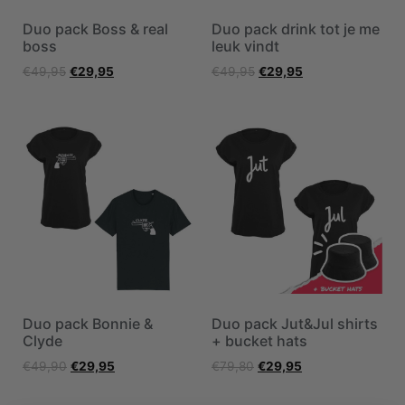
Duo pack Boss & real
Duo pack drink tot je me
boss
leuk vindt
€
49,95
€
29,95
€
49,95
€
29,95
Duo pack Bonnie &
Duo pack Jut&Jul shirts
Clyde
+ bucket hats
€
49,90
€
29,95
€
79,80
€
29,95