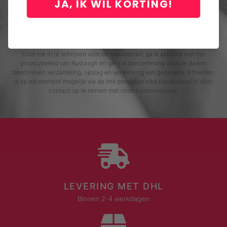
JA, IK WIL KORTING!
INSCHRIJVEN
Door me in te schrijven voor de nieuwsbrief, ga ik akkoord met het
privacybeleid van Rustaagh en geef ik toestemming voor de daarin
beschreven verzameling, opslag en verwerking van gegevens. Afmelden
is op elk moment mogelijk via de link onderaan elke nieuwsbrief of door
contact op te nemen met onze klantenservice.
LEVERING MET DHL
Binnen 2-4 werkdagen