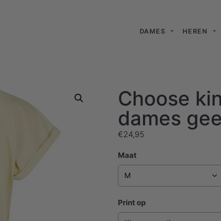
DAMES
HEREN
Choose kin
dames gee
€
24,95
Maat
Print op