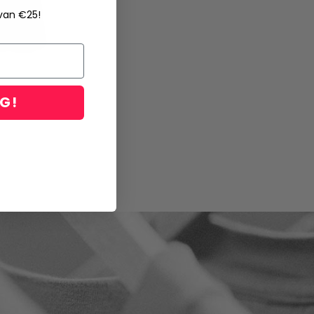
 van €25!
NG!