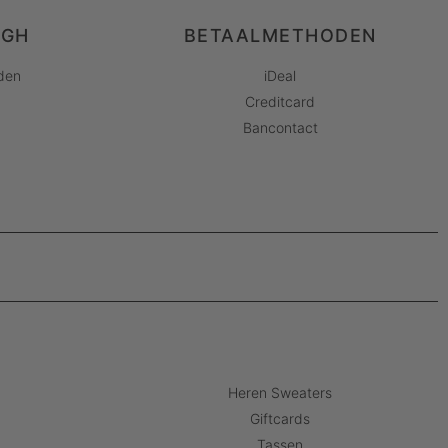
AGH
BETAALMETHODEN
den
iDeal
Creditcard
Bancontact
Heren Sweaters
Giftcards
Tassen