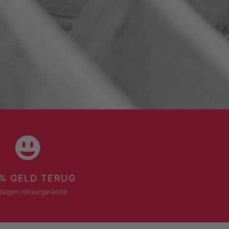
% GELD TERUG
dagen retourgarantie