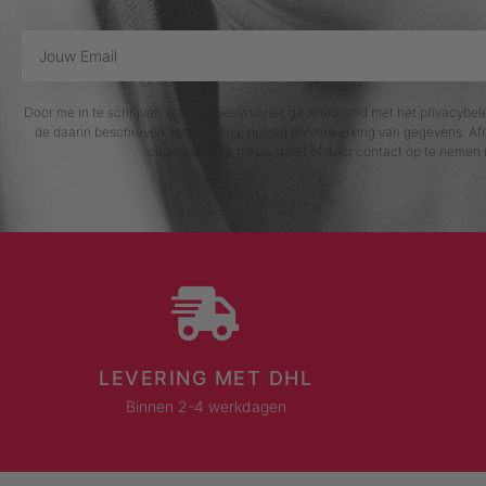
Door me in te schrijven voor de nieuwsbrief, ga ik akkoord met het privacybe
de daarin beschreven verzameling, opslag en verwerking van gegevens. Afm
onderaan elke nieuwsbrief of door contact op te nemen 
LEVERING MET DHL
Binnen 2-4 werkdagen