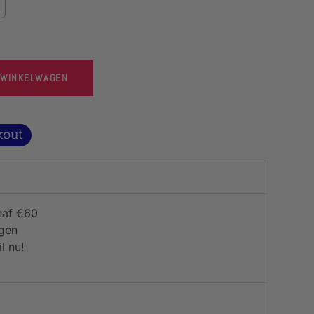
 WINKELWAGEN
naf €60
agen
l nu!