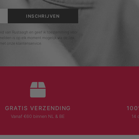
INSCHRIJVEN
leid van Rustaagh en geef ik toestemming voor
elden is op elk moment mogelijk via de link
met onze klantenservice.
GRATIS VERZENDING
100
Vanaf €60 binnen NL & BE
14 