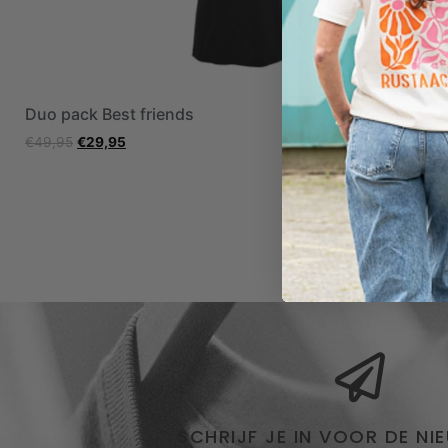
Duo pack Best friends
Duo pack Ju
hats
€
49,95
€
29,95
€
79,80
€
29,
SCHRIJF JE IN VOOR DE NI