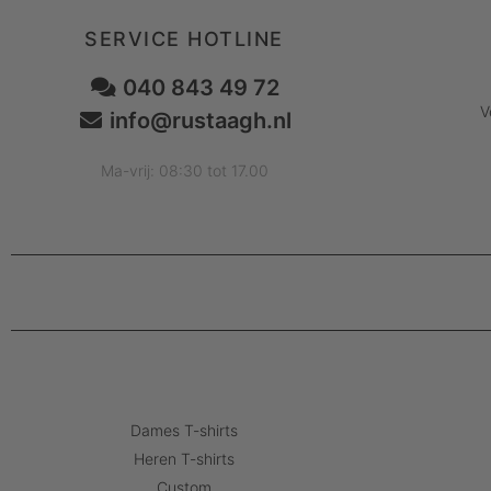
SERVICE HOTLINE
040 843 49 72
V
info@rustaagh.nl
Ma-vrij: 08:30 tot 17.00
Dames T-shirts
Heren T-shirts
Custom