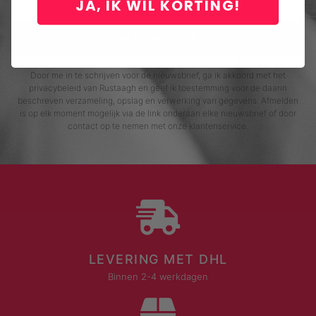
JA, IK WIL KORTING!
INSCHRIJVEN
Door me in te schrijven voor de nieuwsbrief, ga ik akkoord met het
privacybeleid van Rustaagh en geef ik toestemming voor de daarin
beschreven verzameling, opslag en verwerking van gegevens. Afmelden
is op elk moment mogelijk via de link onderaan elke nieuwsbrief of door
contact op te nemen met onze klantenservice.
LEVERING MET DHL
Binnen 2-4 werkdagen