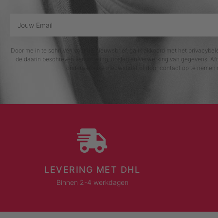
Door me in te schrijven voor de nieuwsbrief, ga ik akkoord met het privacybe
de daarin beschreven verzameling, opslag en verwerking van gegevens. Afm
onderaan elke nieuwsbrief of door contact op te nemen 
LEVERING MET DHL
Binnen 2-4 werkdagen