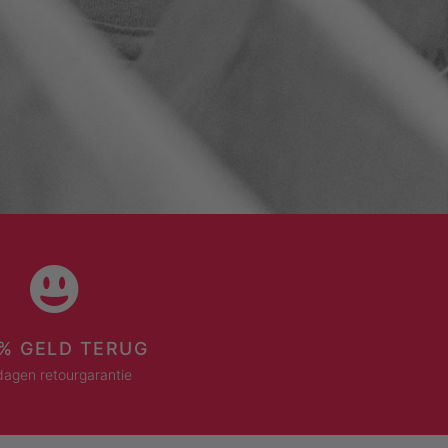
% GELD TERUG
dagen retourgarantie