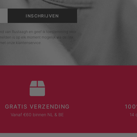
INSCHRIJVEN
leid van Rustaagh en geef ik toestemming voor
elden is op elk moment mogelijk via de link
met onze klantenservice.
GRATIS VERZENDING
100
Vanaf €60 binnen NL & BE
14 