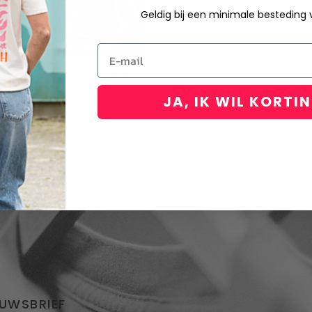
Geldig bij een minimale besteding
Email
men uit shirts + bucket
JA, IK WIL KORTI
95
EUWSBRIEF