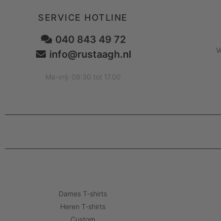
SERVICE HOTLINE
040 843 49 72
V
info@rustaagh.nl
Ma-vrij: 08:30 tot 17.00
Dames T-shirts
Heren T-shirts
Custom