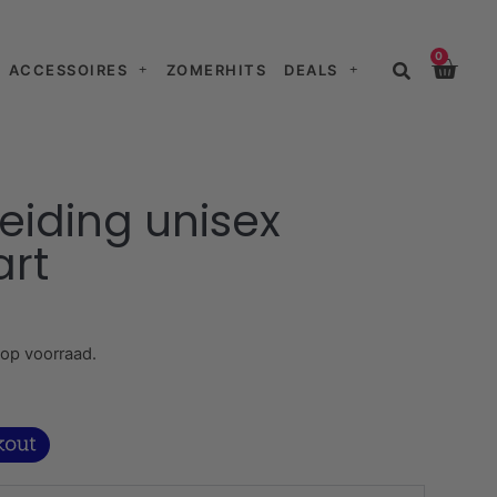
0
ACCESSOIRES
ZOMERHITS
DEALS
leiding unisex
art
 op voorraad.