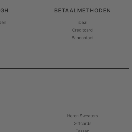
AGH
BETAALMETHODEN
den
iDeal
Creditcard
Bancontact
Heren Sweaters
Giftcards
Tassen