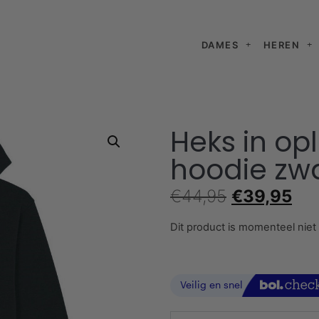
DAMES
HEREN
Heks in op
hoodie zw
€
44,95
€
39,95
Dit product is momenteel niet