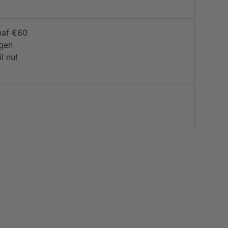
naf €60
agen
l nu!