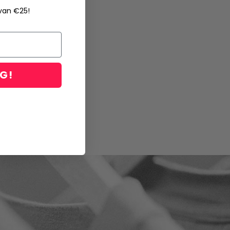
 van €25!
NG!