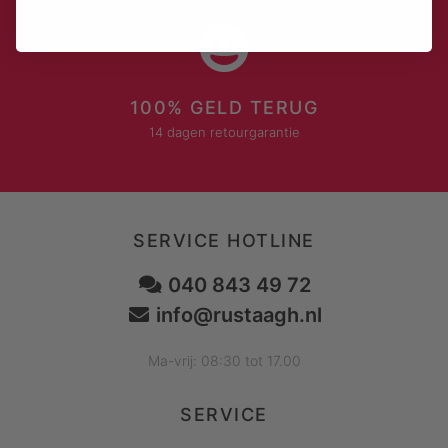
100% GELD TERUG
14 dagen retourgarantie
SERVICE HOTLINE
040 843 49 72
info@rustaagh.nl
Ma-vrij: 08:30 tot 17.00
SERVICE