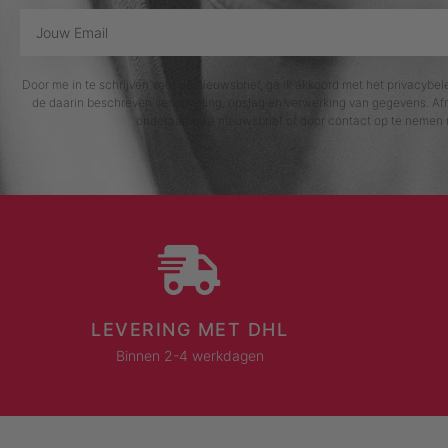
Door me in te schrijven voor de nieuwsbrief, ga ik akkoord met het privacybe
de daarin beschreven verzameling, opslag en verwerking van gegevens. Afm
onderaan elke nieuwsbrief of door contact op te nemen 
LEVERING MET DHL
Binnen 2-4 werkdagen