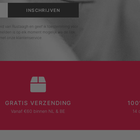
INSCHRIJVEN
leid van Rustaagh en geef ik toestemming voor
elden is op elk moment mogelijk via de link
met onze klantenservice.
GRATIS VERZENDING
100
Vanaf €60 binnen NL & BE
14 