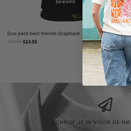
Duo pack best friends Snapback
Duo pack F
€
39,90
€
24,95
€
49,95
€
29,
SCHRIJF JE IN VOOR DE NI