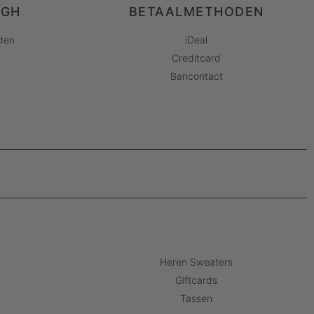
AGH
BETAALMETHODEN
den
iDeal
Creditcard
Bancontact
Heren Sweaters
Giftcards
Tassen