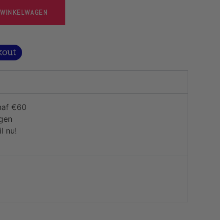
 WINKELWAGEN
naf €60
agen
l nu!