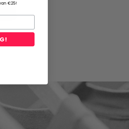
 van €25!
aartoe
NG!