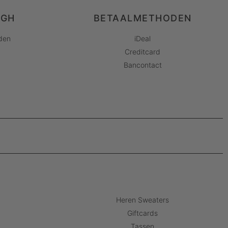
AGH
BETAALMETHODEN
den
iDeal
Creditcard
Bancontact
Heren Sweaters
Giftcards
Tassen