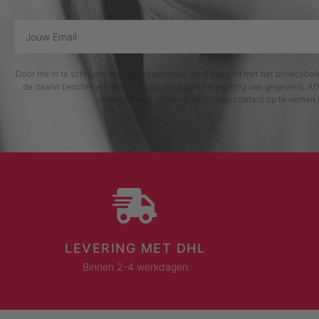
Door me in te schrijven voor de nieuwsbrief, ga ik akkoord met het privacybe
de daarin beschreven verzameling, opslag en verwerking van gegevens. Afm
onderaan elke nieuwsbrief of door contact op te nemen 
LEVERING MET DHL
Binnen 2-4 werkdagen