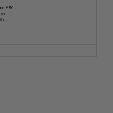
naf €60
agen
l nu!