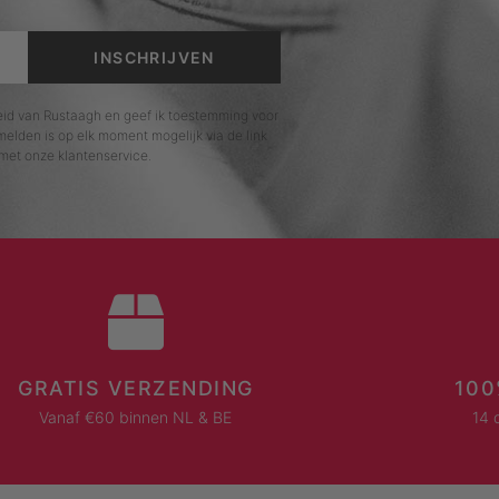
INSCHRIJVEN
leid van Rustaagh en geef ik toestemming voor
elden is op elk moment mogelijk via de link
met onze klantenservice.
GRATIS VERZENDING
100
Vanaf €60 binnen NL & BE
14 