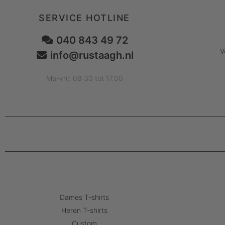
SERVICE HOTLINE
040 843 49 72
V
info@rustaagh.nl
Ma-vrij: 08:30 tot 17.00
Dames T-shirts
Heren T-shirts
Custom