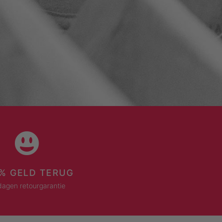
% GELD TERUG
dagen retourgarantie