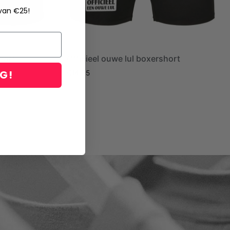
 van €25!
hort
Officieel ouwe lul boxershort
NG!
€
14,95