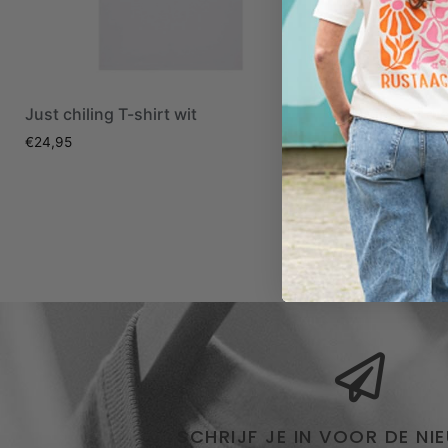
Just chiling T-shirt wit
Wir sind di
oranje + bu
€
24,95
€
34,90
€
19,
SCHRIJF JE IN VOOR DE NI