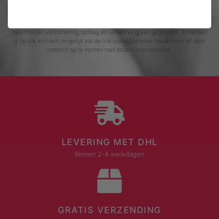
Door me in te schrijven voor de nieuwsbrief, ga ik akkoord met het
privacybeleid van Rustaagh en geef ik toestemming voor de daarin
beschreven verzameling, opslag en verwerking van gegevens. Afmelden
is op elk moment mogelijk via de link onderaan elke nieuwsbrief of door
contact op te nemen met onze klantenservice.
LEVERING MET DHL
Binnen 2-4 werkdagen
GRATIS VERZENDING