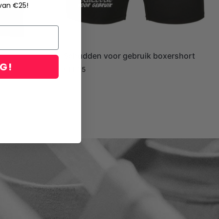
 van €25!
Schudden voor gebruik boxershort
NG!
€
14,95