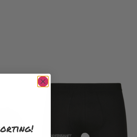
orting!