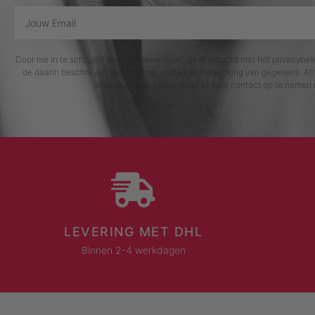
Door me in te schrijven voor de nieuwsbrief, ga ik akkoord met het privacybe
de daarin beschreven verzameling, opslag en verwerking van gegevens. Afm
onderaan elke nieuwsbrief of door contact op te nemen 
LEVERING MET DHL
Binnen 2-4 werkdagen