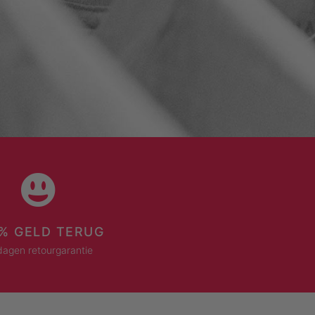
% GELD TERUG
dagen retourgarantie