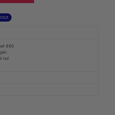
naf €60
agen
l nu!