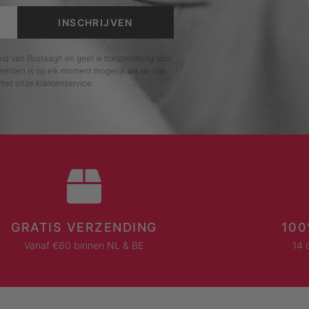
INSCHRIJVEN
leid van Rustaagh en geef ik toestemming voor
elden is op elk moment mogelijk via de link
met onze klantenservice.
GRATIS VERZENDING
100
Vanaf €60 binnen NL & BE
14 