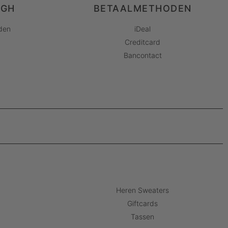
AGH
BETAALMETHODEN
den
iDeal
Creditcard
Bancontact
Heren Sweaters
Giftcards
Tassen