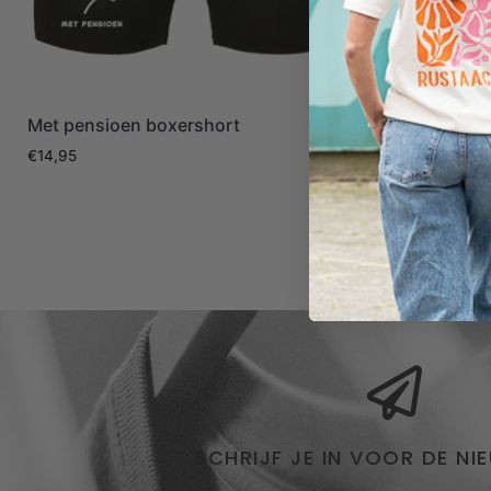
Met pensioen boxershort
100% aftre
€
14,95
€
14,95
SCHRIJF JE IN VOOR DE NI