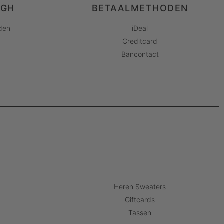
AGH
BETAALMETHODEN
den
iDeal
Creditcard
Bancontact
Heren Sweaters
Giftcards
Tassen