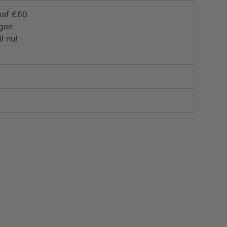
naf €60
agen
l nu!