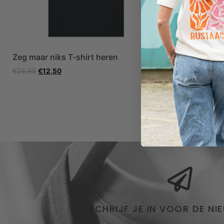
Zeg maar niks T-shirt heren
Niet mijn d
€
24,95
€
12,50
€
24,95
€
12,
SCHRIJF JE IN VOOR DE NI