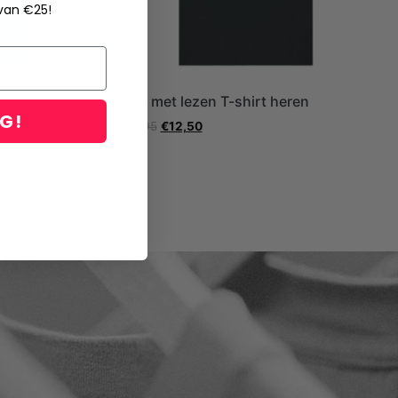
 van €25!
Stop met lezen T-shirt heren
NG!
€
24,95
€
12,50