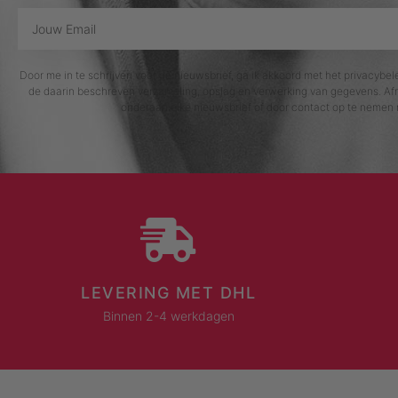
Door me in te schrijven voor de nieuwsbrief, ga ik akkoord met het privacybe
de daarin beschreven verzameling, opslag en verwerking van gegevens. Afm
onderaan elke nieuwsbrief of door contact op te nemen 
LEVERING MET DHL
Binnen 2-4 werkdagen