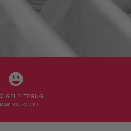
% GELD TERUG
dagen retourgarantie