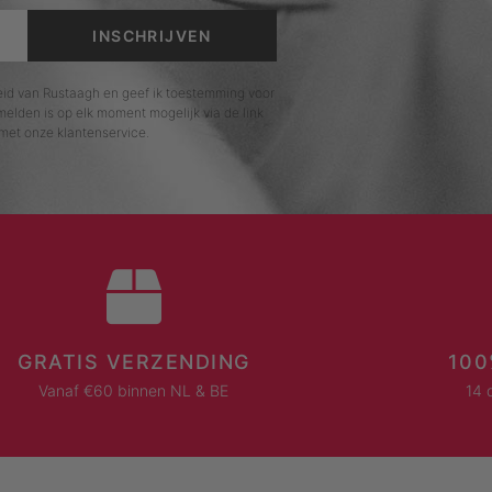
INSCHRIJVEN
leid van Rustaagh en geef ik toestemming voor
elden is op elk moment mogelijk via de link
met onze klantenservice.
GRATIS VERZENDING
100
Vanaf €60 binnen NL & BE
14 