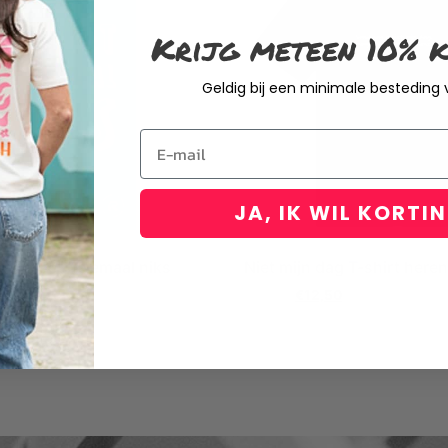
Krijg meteen 10% k
Geldig bij een minimale besteding
Email
JA, IK WIL KORTI
 ik moet helemaal niks
Niet mijn dag T-shirt heren
00
€
24,95
€
12,50