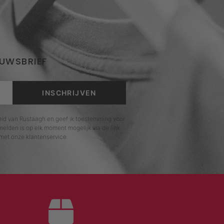
EUWSBRIEF
INSCHRIJVEN
leid van Rustaagh en geef ik toestemming voor
elden is op elk moment mogelijk via de link
met onze klantenservice.