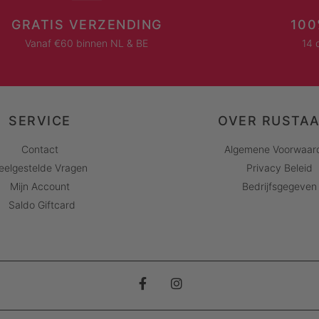
GRATIS VERZENDING
100
Vanaf €60 binnen NL & BE
14 
SERVICE
OVER RUSTA
Contact
Algemene Voorwaar
eelgestelde Vragen
Privacy Beleid
Mijn Account
Bedrijfsgegeven
Saldo Giftcard