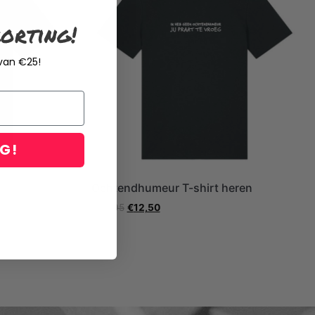
orting!
 van €25!
NG!
Ochtendhumeur T-shirt heren
€
24,95
€
12,50