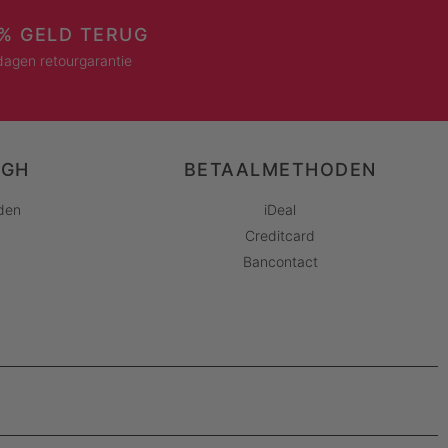
% GELD TERUG
dagen retourgarantie
AGH
BETAALMETHODEN
den
iDeal
Creditcard
Bancontact