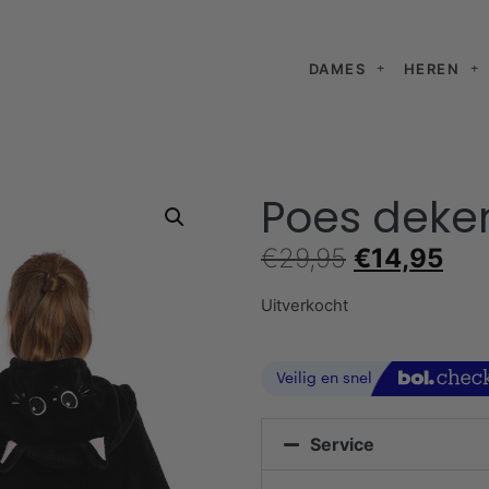
DAMES
HEREN
Poes deken
€
29,95
€
14,95
Uitverkocht
Service