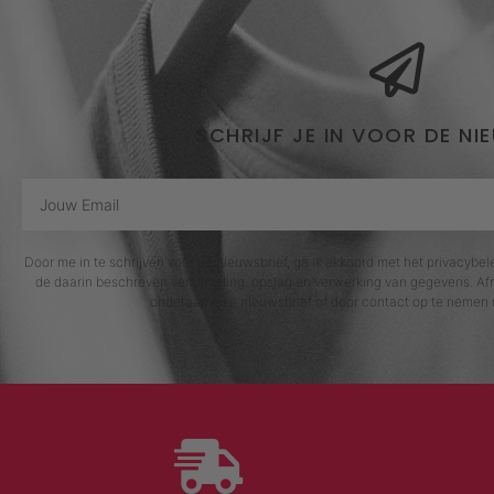
SCHRIJF JE IN VOOR DE NI
Door me in te schrijven voor de nieuwsbrief, ga ik akkoord met het privacybe
de daarin beschreven verzameling, opslag en verwerking van gegevens. Afm
onderaan elke nieuwsbrief of door contact op te nemen 