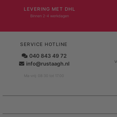
LEVERING MET DHL
Binnen 2-4 werkdagen
SERVICE HOTLINE
040 843 49 72
V
info@rustaagh.nl
Ma-vrij: 08:30 tot 17.00