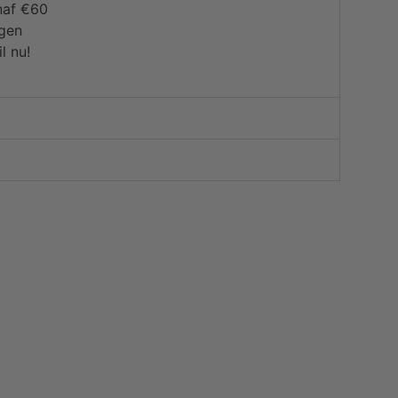
naf €60
agen
l nu!