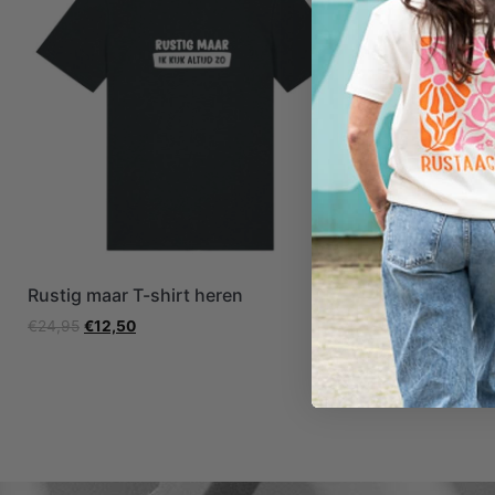
Rustig maar T-shirt heren
Strandlaken
€
24,95
€
12,50
€
24,95
€
10,