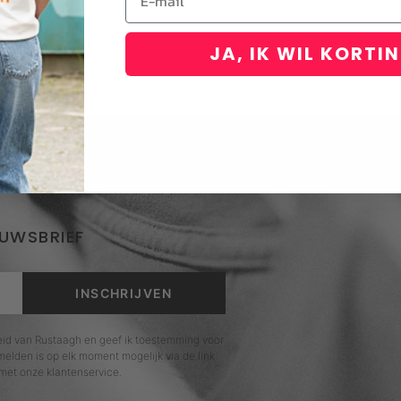
JA, IK WIL KORTI
EUWSBRIEF
INSCHRIJVEN
leid van Rustaagh en geef ik toestemming voor
elden is op elk moment mogelijk via de link
met onze klantenservice.