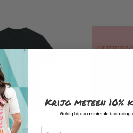
Krijg meteen 10% k
Geldig bij een minimale besteding
istisch T-shirt heren
Cheerio strandlaken roze
Email
50
€
19,95
€
12,50