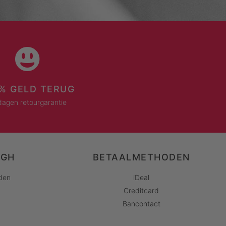
% GELD TERUG
dagen retourgarantie
AGH
BETAALMETHODEN
den
iDeal
Creditcard
Bancontact