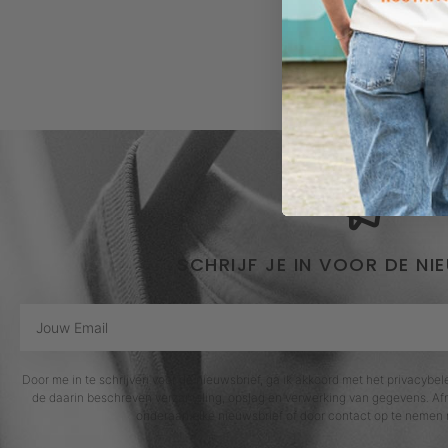
SCHRIJF JE IN VOOR DE NI
Door me in te schrijven voor de nieuwsbrief, ga ik akkoord met het privacybe
de daarin beschreven verzameling, opslag en verwerking van gegevens. Afm
onderaan elke nieuwsbrief of door contact op te nemen 