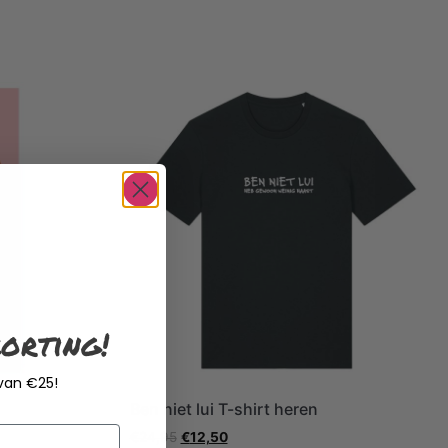
orting!
 van €25!
Ben niet lui T-shirt heren
€
24,95
€
12,50