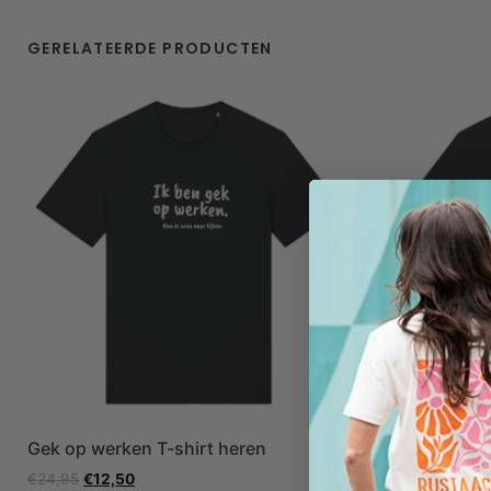
GERELATEERDE PRODUCTEN
Gek op werken T-shirt heren
Licht optim
€
24,95
€
12,50
€
24,95
€
12,