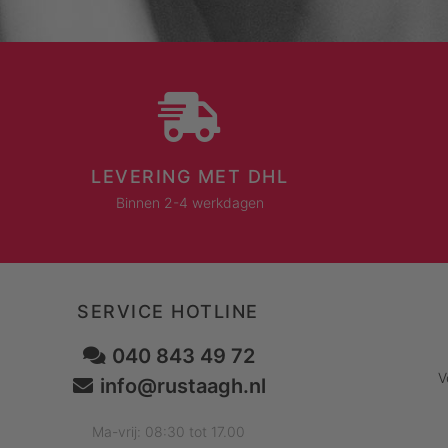
LEVERING MET DHL
Binnen 2-4 werkdagen
SERVICE HOTLINE
040 843 49 72
V
info@rustaagh.nl
Ma-vrij: 08:30 tot 17.00