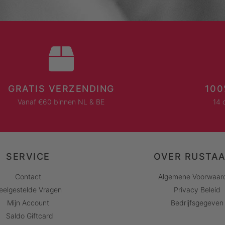
GRATIS VERZENDING
100
Vanaf €60 binnen NL & BE
14 
SERVICE
OVER RUSTA
Contact
Algemene Voorwaar
eelgestelde Vragen
Privacy Beleid
Mijn Account
Bedrijfsgegeven
Saldo Giftcard