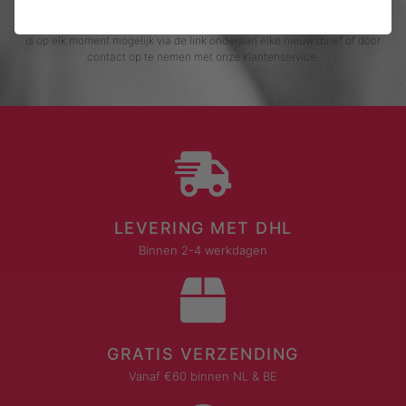
privacybeleid van Rustaagh en geef ik toestemming voor de daarin
beschreven verzameling, opslag en verwerking van gegevens. Afmelden
is op elk moment mogelijk via de link onderaan elke nieuwsbrief of door
contact op te nemen met onze klantenservice.
LEVERING MET DHL
Binnen 2-4 werkdagen
GRATIS VERZENDING
Vanaf €60 binnen NL & BE