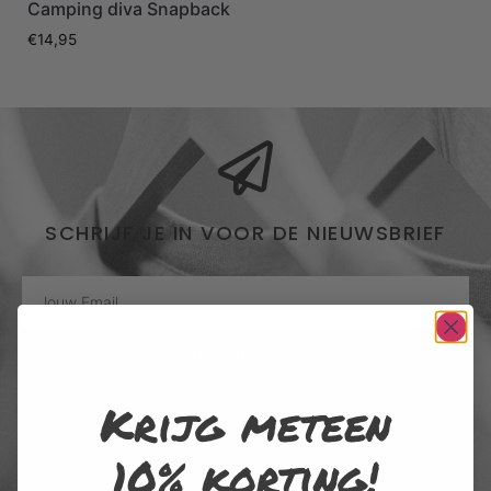
Camping diva Snapback
€
14,95
SCHRIJF JE IN VOOR DE NIEUWSBRIEF
INSCHRIJVEN
Krijg meteen
Door me in te schrijven voor de nieuwsbrief, ga ik akkoord met het
privacybeleid van Rustaagh en geef ik toestemming voor de daarin
beschreven verzameling, opslag en verwerking van gegevens. Afmelden
10% korting!
is op elk moment mogelijk via de link onderaan elke nieuwsbrief of door
contact op te nemen met onze klantenservice.