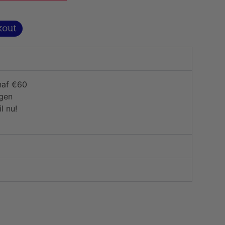
naf €60
agen
l nu!