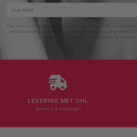
Door me in te schrijven voor de nieuwsbrief, ga ik akkoord met het privacybe
de daarin beschreven verzameling, opslag en verwerking van gegevens. Afm
onderaan elke nieuwsbrief of door contact op te nemen 
LEVERING MET DHL
Binnen 2-4 werkdagen