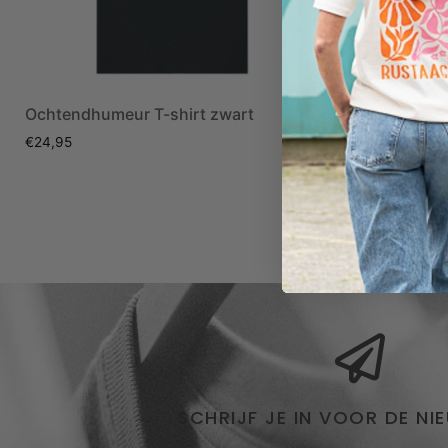
Ochtendhumeur T-shirt zwart
Fysiek aanw
€
24,95
€
24,95
SCHRIJF JE IN VOOR DE NI