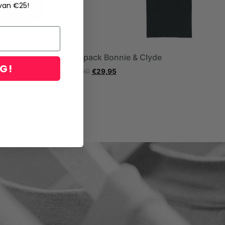
 van €25!
Duo pack Bonnie & Clyde
NG!
€
49,90
€
29,95