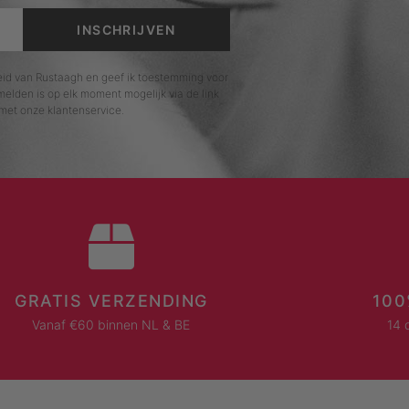
INSCHRIJVEN
leid van Rustaagh en geef ik toestemming voor
elden is op elk moment mogelijk via de link
met onze klantenservice.
GRATIS VERZENDING
100
Vanaf €60 binnen NL & BE
14 