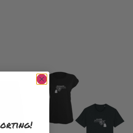
orting!