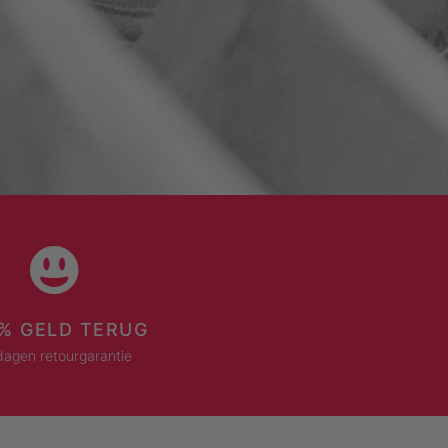
% GELD TERUG
dagen retourgarantie