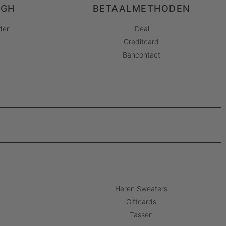
AGH
BETAALMETHODEN
den
iDeal
Creditcard
Bancontact
Heren Sweaters
Giftcards
Tassen