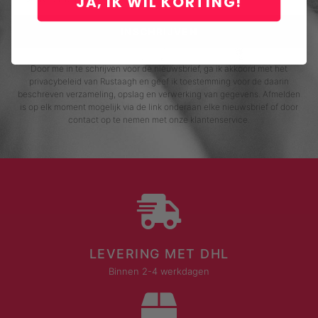
JA, IK WIL KORTING!
INSCHRIJVEN
Door me in te schrijven voor de nieuwsbrief, ga ik akkoord met het
privacybeleid van Rustaagh en geef ik toestemming voor de daarin
beschreven verzameling, opslag en verwerking van gegevens. Afmelden
is op elk moment mogelijk via de link onderaan elke nieuwsbrief of door
contact op te nemen met onze klantenservice.
LEVERING MET DHL
Binnen 2-4 werkdagen