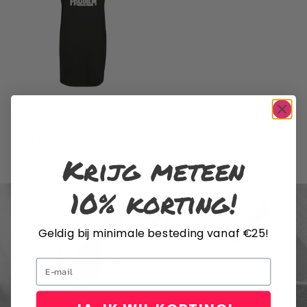
You problem dress
zwart
€
29,95
Krijg meteen
10% korting!
Geldig bij minimale besteding vanaf €25!
SCHRIJF JE IN VOOR DE NIEUWSBRIEF
Email