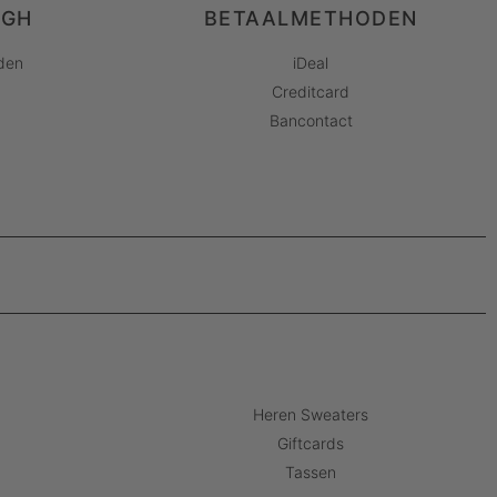
AGH
BETAALMETHODEN
den
iDeal
Creditcard
Bancontact
Heren Sweaters
Giftcards
Tassen