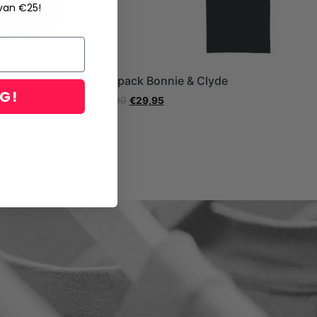
 van €25!
rt
Duo pack Bonnie & Clyde
NG!
€
49,90
€
29,95