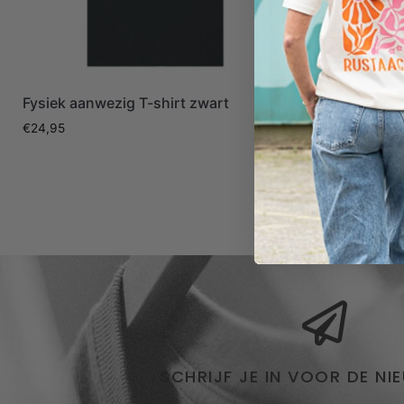
Fysiek aanwezig T-shirt zwart
Bourgondisc
€
24,95
€
24,95
SCHRIJF JE IN VOOR DE NI