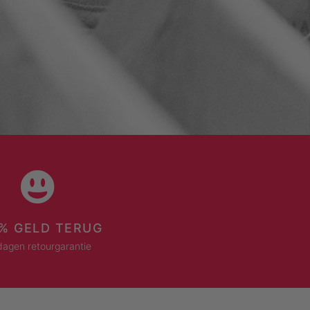
% GELD TERUG
dagen retourgarantie