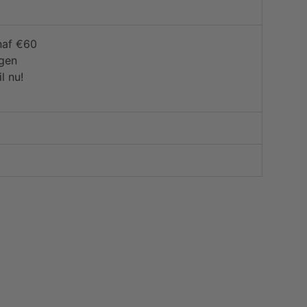
naf €60
agen
l nu!