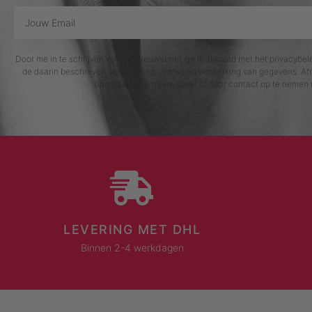
Door me in te schrijven voor de nieuwsbrief, ga ik akkoord met het privacybe
de daarin beschreven verzameling, opslag en verwerking van gegevens. Afm
onderaan elke nieuwsbrief of door contact op te nemen 
LEVERING MET DHL
Binnen 2-4 werkdagen