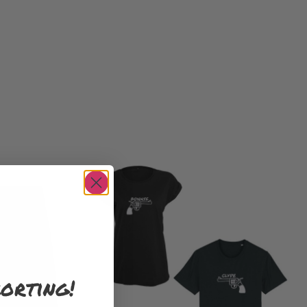
orting!