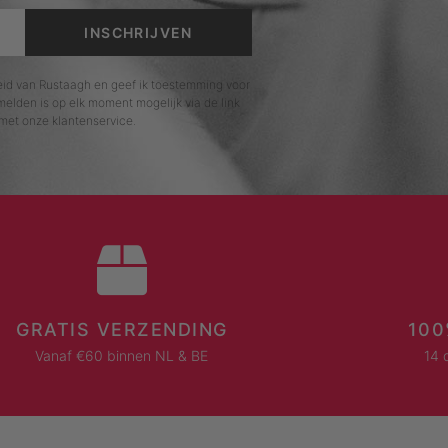
INSCHRIJVEN
leid van Rustaagh en geef ik toestemming voor
elden is op elk moment mogelijk via de link
met onze klantenservice.
GRATIS VERZENDING
100
Vanaf €60 binnen NL & BE
14 