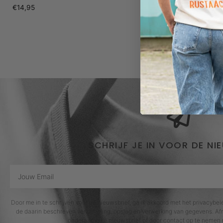
€
14,95
€
24,95
SCHRIJF JE IN VOOR DE NI
Door me in te schrijven voor de nieuwsbrief, ga ik akkoord met het privacybe
de daarin beschreven verzameling, opslag en verwerking van gegevens. Afm
onderaan elke nieuwsbrief of door contact op te nemen 