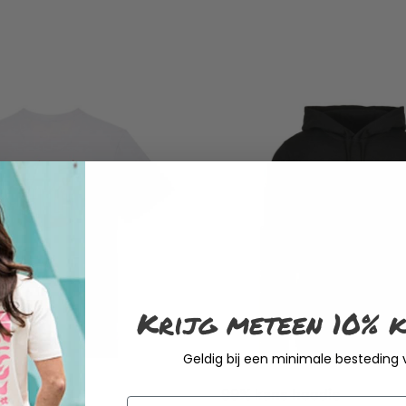
Krijg meteen 10% k
Geldig bij een minimale besteding
 T-shirt wit
99% kans hoodie