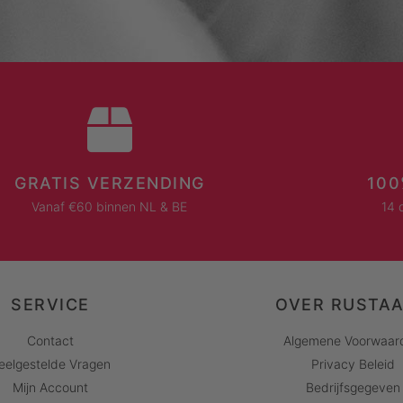
GRATIS VERZENDING
100
Vanaf €60 binnen NL & BE
14 
SERVICE
OVER RUSTA
Contact
Algemene Voorwaar
eelgestelde Vragen
Privacy Beleid
Mijn Account
Bedrijfsgegeven