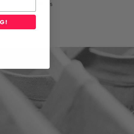
€
14,95
NG!