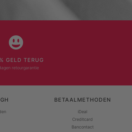
% GELD TERUG
dagen retourgarantie
AGH
BETAALMETHODEN
den
iDeal
Creditcard
Bancontact