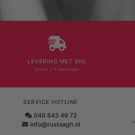
LEVERING MET DHL
Binnen 2-4 werkdagen
SERVICE HOTLINE
040 843 49 72
V
info@rustaagh.nl