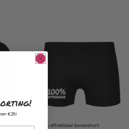
orting!
 van €25!
100% aftrekbaar boxershort