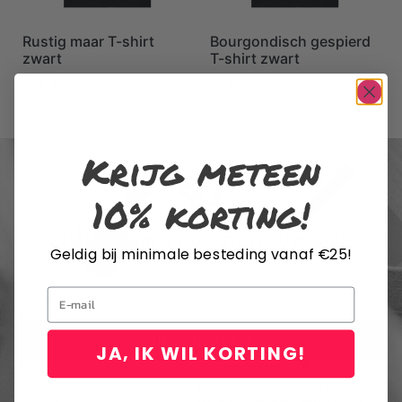
Rustig maar T-shirt
Bourgondisch gespierd
zwart
T-shirt zwart
€
24,95
€
24,95
Krijg meteen
10% korting!
SCHRIJF JE IN VOOR DE NIEUWSBRIEF
Geldig bij minimale besteding vanaf €25!
Email
INSCHRIJVEN
JA, IK WIL KORTING!
Door me in te schrijven voor de nieuwsbrief, ga ik akkoord met het