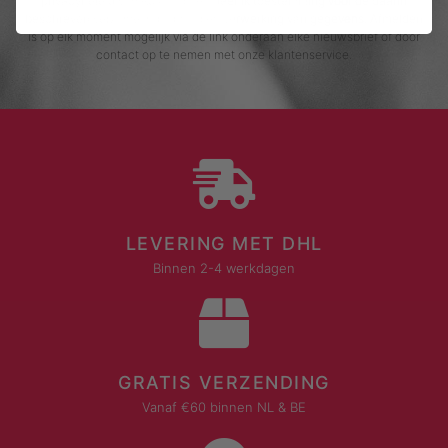
privacybeleid van Rustaagh en geef ik toestemming voor de daarin
beschreven verzameling, opslag en verwerking van gegevens. Afmelden
is op elk moment mogelijk via de link onderaan elke nieuwsbrief of door
contact op te nemen met onze klantenservice.
LEVERING MET DHL
Binnen 2-4 werkdagen
GRATIS VERZENDING
Vanaf €60 binnen NL & BE