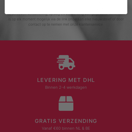
Door me in te schrijven voor de nieuwsbrief, ga ik akkoord met het
privacybeleid van Rustaagh en geef ik toestemming voor de daarin
beschreven verzameling, opslag en verwerking van gegevens. Afmelden
is op elk moment mogelijk via de link onderaan elke nieuwsbrief of door
contact op te nemen met onze klantenservice.
LEVERING MET DHL
Binnen 2-4 werkdagen
GRATIS VERZENDING
Vanaf €60 binnen NL & BE