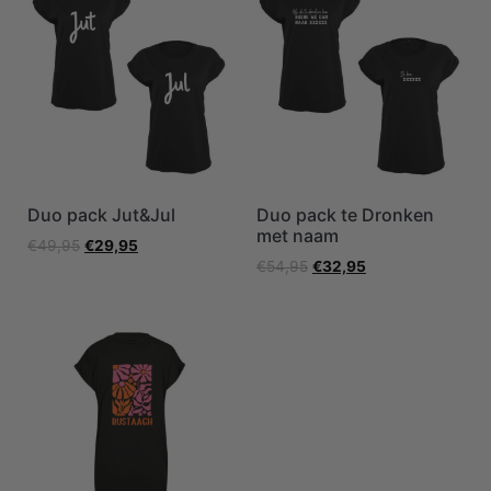
Duo pack Jut&Jul
Duo pack te Dronken
met naam
€
49,95
€
29,95
€
54,95
€
32,95