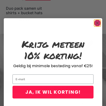
Duo pack samen uit
shirts + bucket hats
€
79,80
€
29,95
Krijg meteen
10% korting!
SCHRIJF JE IN VOOR DE NIEUWSBRIEF
Geldig bij minimale besteding vanaf €25!
Email
INSCHRIJVEN
JA, IK WIL KORTING!
Door me in te schrijven voor de nieuwsbrief, ga ik akkoord met het
privacybeleid van Rustaagh en geef ik toestemming voor de daarin