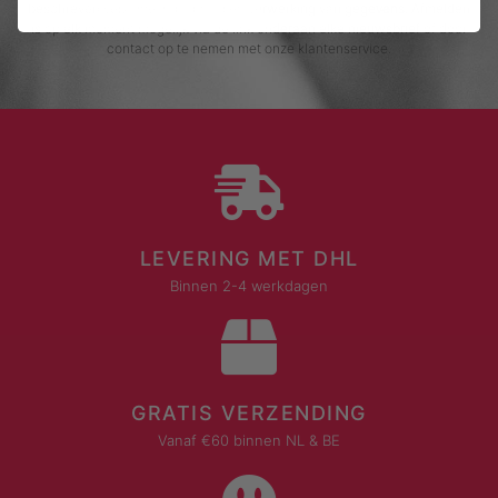
beschreven verzameling, opslag en verwerking van gegevens. Afmelden
is op elk moment mogelijk via de link onderaan elke nieuwsbrief of door
contact op te nemen met onze klantenservice.
LEVERING MET DHL
Binnen 2-4 werkdagen
GRATIS VERZENDING
Vanaf €60 binnen NL & BE