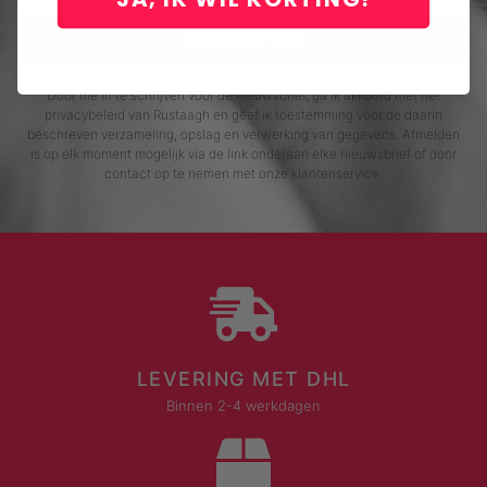
INSCHRIJVEN
Door me in te schrijven voor de nieuwsbrief, ga ik akkoord met het
privacybeleid van Rustaagh en geef ik toestemming voor de daarin
beschreven verzameling, opslag en verwerking van gegevens. Afmelden
is op elk moment mogelijk via de link onderaan elke nieuwsbrief of door
contact op te nemen met onze klantenservice.
LEVERING MET DHL
Binnen 2-4 werkdagen