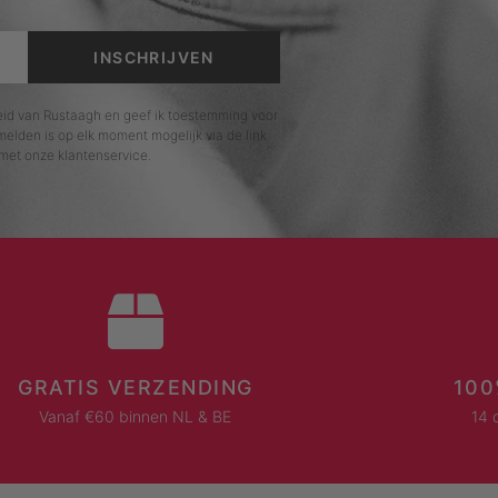
INSCHRIJVEN
leid van Rustaagh en geef ik toestemming voor
elden is op elk moment mogelijk via de link
met onze klantenservice.
GRATIS VERZENDING
100
Vanaf €60 binnen NL & BE
14 