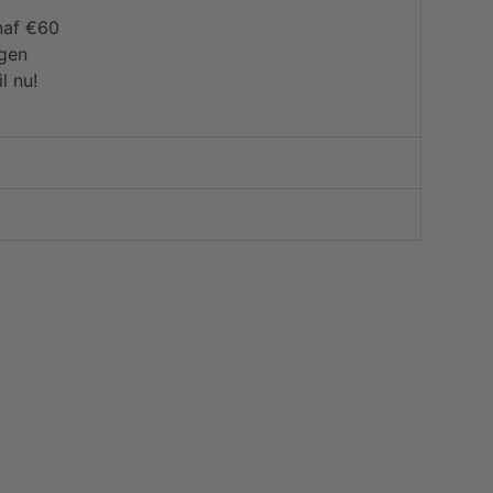
naf €60
agen
l nu!