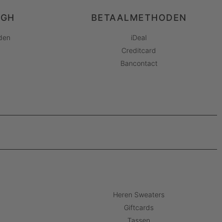
AGH
BETAALMETHODEN
den
iDeal
Creditcard
Bancontact
Heren Sweaters
Giftcards
Tassen