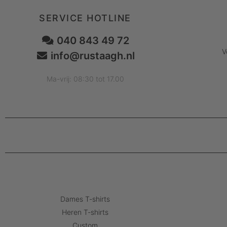
SERVICE HOTLINE
040 843 49 72
V
info@rustaagh.nl
Ma-vrij: 08:30 tot 17.00
Dames T-shirts
Heren T-shirts
Custom