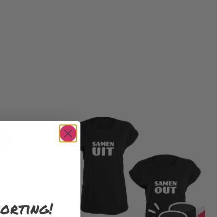
orting!