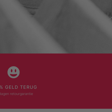
% GELD TERUG
dagen retourgarantie