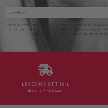
Door me in te schrijven voor de nieuwsbrief, ga ik akkoord met het privacybe
de daarin beschreven verzameling, opslag en verwerking van gegevens. Afm
onderaan elke nieuwsbrief of door contact op te nemen 
LEVERING MET DHL
Binnen 2-4 werkdagen