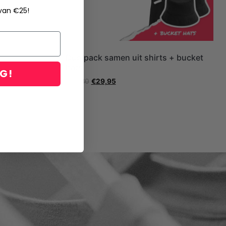
 van €25!
Duo pack samen uit shirts + bucket
hats
NG!
€
79,80
€
29,95