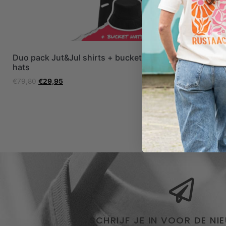
Duo pack Jut&Jul shirts + bucket
Duo pack d
hats
€
49,95
€
29,
€
79,80
€
29,95
SCHRIJF JE IN VOOR DE NI