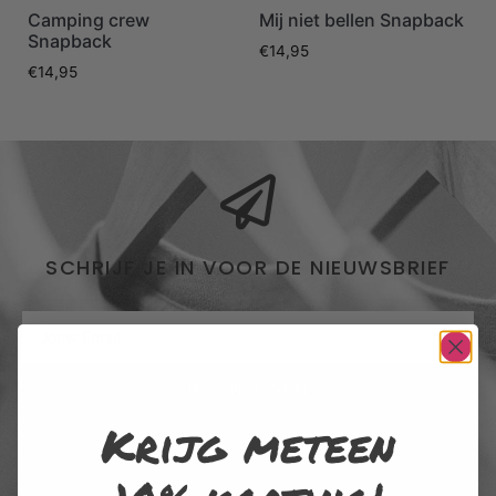
Camping crew
Mij niet bellen Snapback
Snapback
€
14,95
€
14,95
SCHRIJF JE IN VOOR DE NIEUWSBRIEF
INSCHRIJVEN
Krijg meteen
Door me in te schrijven voor de nieuwsbrief, ga ik akkoord met het
privacybeleid van Rustaagh en geef ik toestemming voor de daarin
beschreven verzameling, opslag en verwerking van gegevens. Afmelden