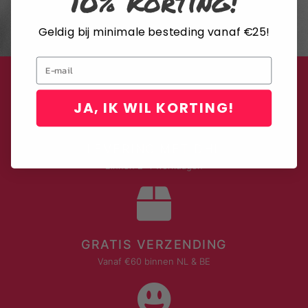
10% korting!
is op elk moment mogelijk via de link onderaan elke nieuwsbrief of door
contact op te nemen met onze klantenservice.
Geldig bij minimale besteding vanaf €25!
Email
JA, IK WIL KORTING!
LEVERING MET DHL
Binnen 2-4 werkdagen
GRATIS VERZENDING
Vanaf €60 binnen NL & BE