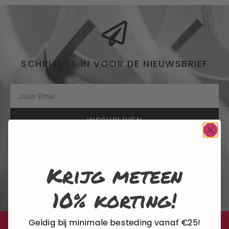
SCHRIJF JE IN VOOR DE NIEUWSBRIEF
INSCHRIJVEN
Door me in te schrijven voor de nieuwsbrief, ga ik akkoord met het
privacybeleid van Rustaagh en geef ik toestemming voor de daarin
Krijg meteen
beschreven verzameling, opslag en verwerking van gegevens. Afmelden
is op elk moment mogelijk via de link onderaan elke nieuwsbrief of door
contact op te nemen met onze klantenservice.
10% korting!
Geldig bij minimale besteding vanaf €25!