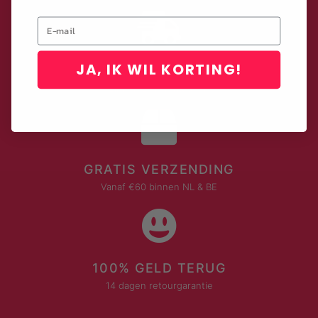
Email
JA, IK WIL KORTING!
LEVERING MET DHL
Binnen 2-4 werkdagen
GRATIS VERZENDING
Vanaf €60 binnen NL & BE
100% GELD TERUG
14 dagen retourgarantie