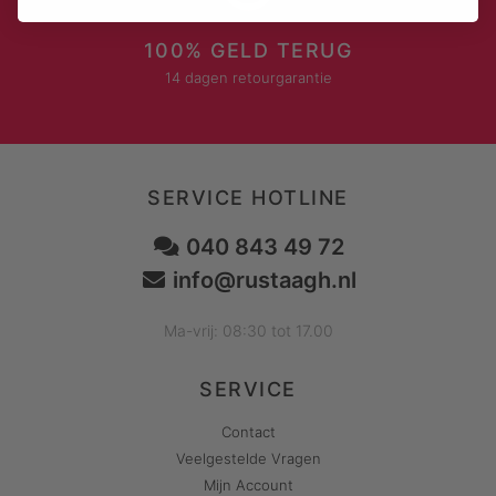
100% GELD TERUG
14 dagen retourgarantie
SERVICE HOTLINE
040 843 49 72
info@rustaagh.nl
Ma-vrij: 08:30 tot 17.00
SERVICE
Contact
Veelgestelde Vragen
Mijn Account