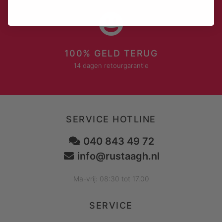
100% GELD TERUG
14 dagen retourgarantie
SERVICE HOTLINE
040 843 49 72
info@rustaagh.nl
Ma-vrij: 08:30 tot 17.00
SERVICE