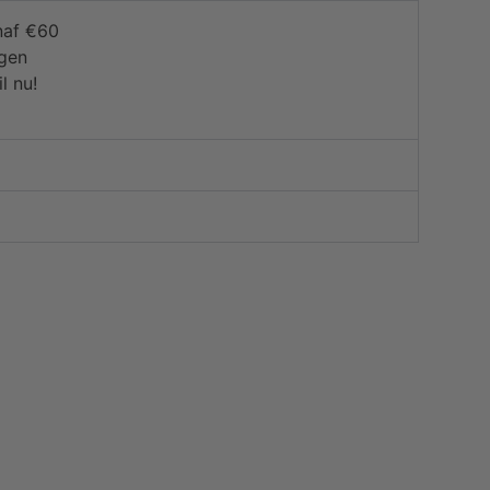
naf €60
agen
l nu!