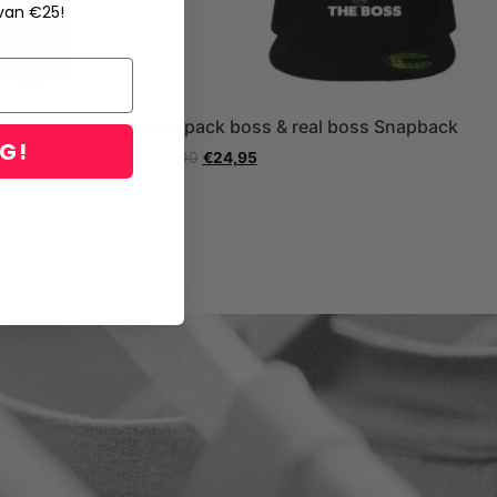
 van €25!
 naam
Duo pack boss & real boss Snapback
NG!
€
39,90
€
24,95