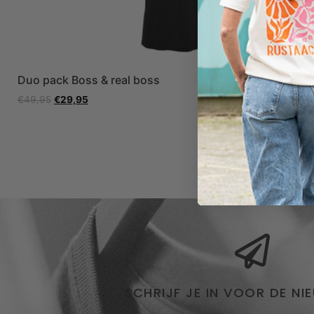
Duo pack Boss & real boss
Duo pack ik
€
49,95
€
29,95
€
39,90
€
24,
SCHRIJF JE IN VOOR DE NI