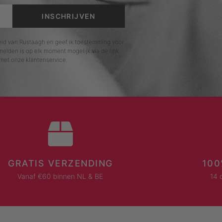
INSCHRIJVEN
leid van Rustaagh en geef ik toestemming voor
elden is op elk moment mogelijk via de link
met onze klantenservice.
GRATIS VERZENDING
100
Vanaf €60 binnen NL & BE
14 