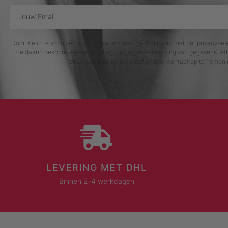
Door me in te schrijven voor de nieuwsbrief, ga ik akkoord met het privacybe
de daarin beschreven verzameling, opslag en verwerking van gegevens. Afm
onderaan elke nieuwsbrief of door contact op te nemen 
LEVERING MET DHL
Binnen 2-4 werkdagen