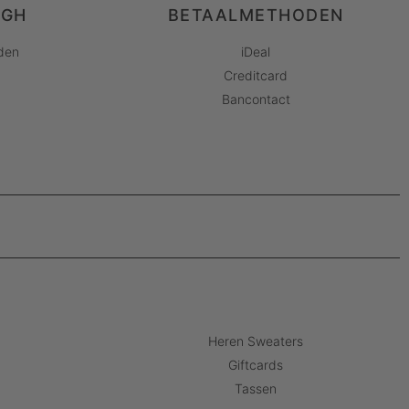
AGH
BETAALMETHODEN
den
iDeal
Creditcard
Bancontact
Heren Sweaters
Giftcards
Tassen