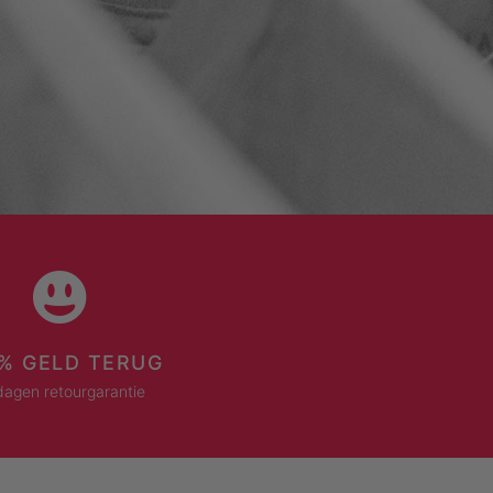
% GELD TERUG
dagen retourgarantie