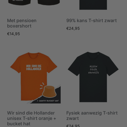
Met pensioen
99% kans T-shirt zwart
boxershort
€
24,95
€
14,95
Wir sind die Hollander
Fysiek aanwezig T-shirt
unisex T-shirt oranje +
zwart
bucket hat
€
24,95