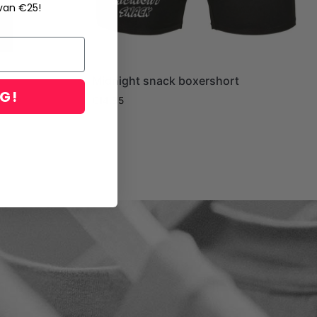
 van €25!
Midnight snack boxershort
NG!
€
14,95