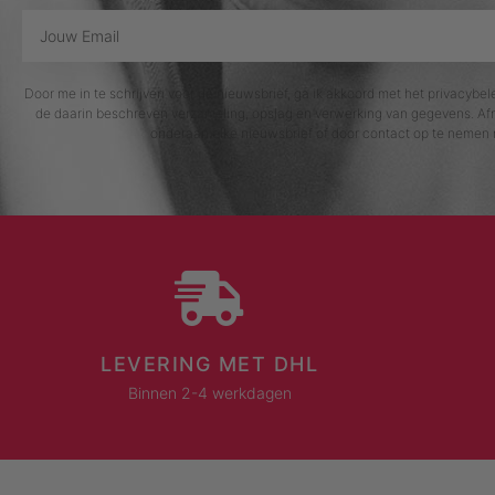
Door me in te schrijven voor de nieuwsbrief, ga ik akkoord met het privacybe
de daarin beschreven verzameling, opslag en verwerking van gegevens. Afm
onderaan elke nieuwsbrief of door contact op te nemen 
LEVERING MET DHL
Binnen 2-4 werkdagen