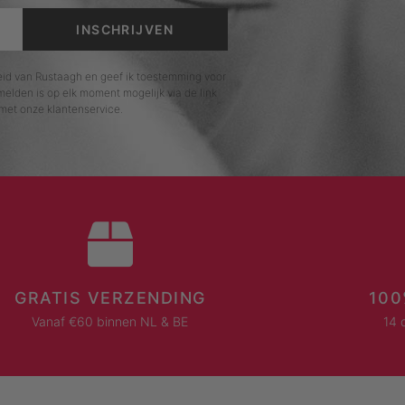
INSCHRIJVEN
leid van Rustaagh en geef ik toestemming voor
elden is op elk moment mogelijk via de link
met onze klantenservice.
GRATIS VERZENDING
100
Vanaf €60 binnen NL & BE
14 