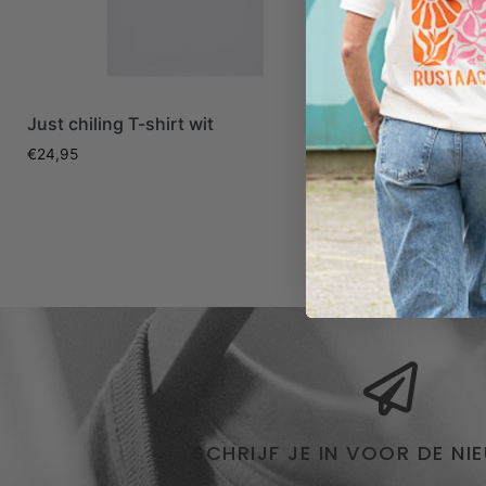
Just chiling T-shirt wit
Good vibes 
€
24,95
€
24,95
SCHRIJF JE IN VOOR DE NI