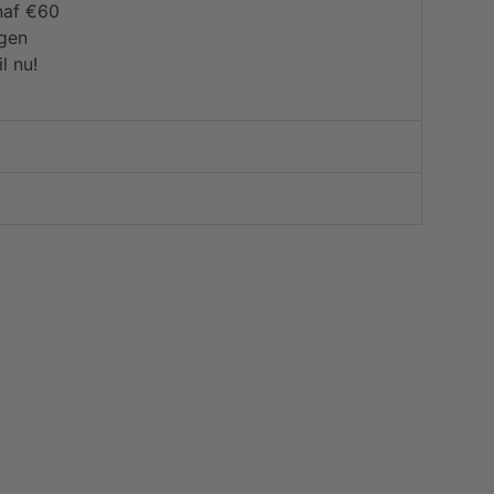
naf €60
agen
l nu!