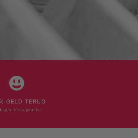
% GELD TERUG
dagen retourgarantie