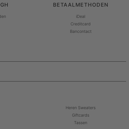
AGH
BETAALMETHODEN
den
iDeal
Creditcard
Bancontact
Heren Sweaters
Giftcards
Tassen