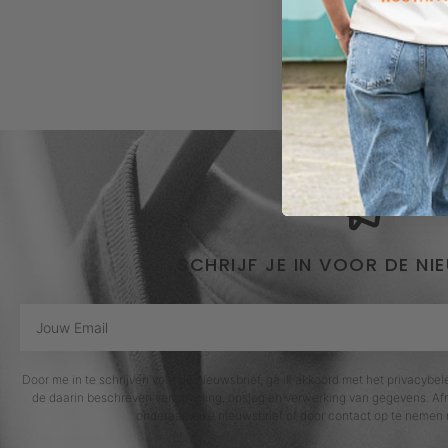
SCHRIJF JE IN VOOR DE NI
Door me in te schrijven voor de nieuwsbrief, ga ik akkoord met het privacybe
de daarin beschreven verzameling, opslag en verwerking van gegevens. Afm
onderaan elke nieuwsbrief of door contact op te nemen 