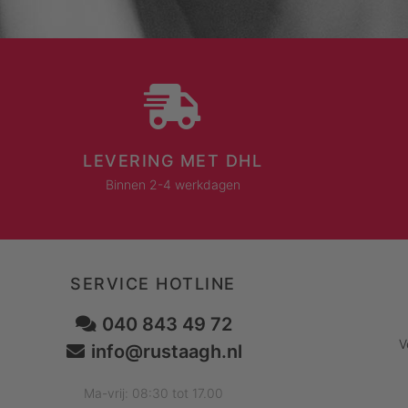
LEVERING MET DHL
Binnen 2-4 werkdagen
SERVICE HOTLINE
040 843 49 72
V
info@rustaagh.nl
Ma-vrij: 08:30 tot 17.00