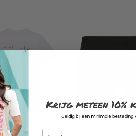
Krijg meteen 10% k
Geldig bij een minimale besteding
 T-shirt wit
Remove before use boxers
Email
€
14,95