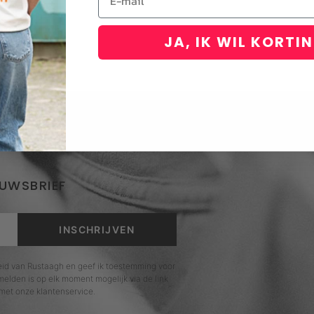
JA, IK WIL KORTI
EUWSBRIEF
INSCHRIJVEN
leid van Rustaagh en geef ik toestemming voor
elden is op elk moment mogelijk via de link
met onze klantenservice.