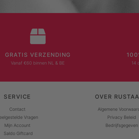
GRATIS VERZENDING
100
Vanaf €60 binnen NL & BE
14 
SERVICE
OVER RUSTA
Contact
Algemene Voorwaar
eelgestelde Vragen
Privacy Beleid
Mijn Account
Bedrijfsgegeven
Saldo Giftcard