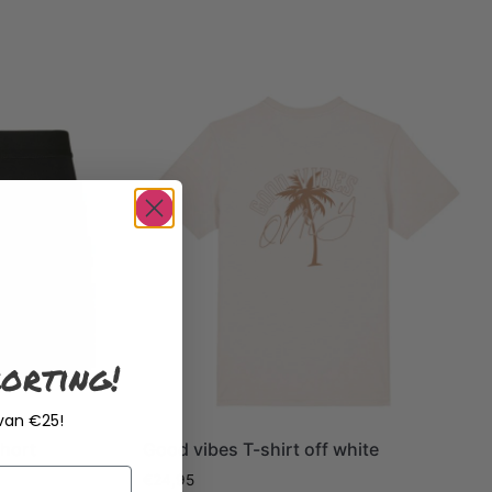
orting!
 van €25!
hort
Good vibes T-shirt off white
€
24,95