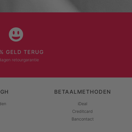
% GELD TERUG
dagen retourgarantie
AGH
BETAALMETHODEN
den
iDeal
Creditcard
Bancontact