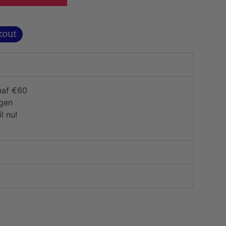
naf €60
agen
l nu!