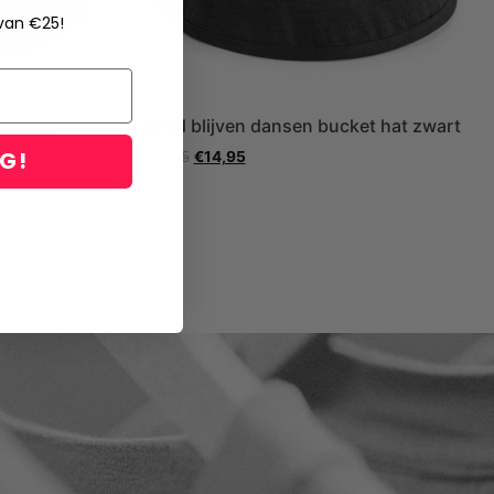
 van €25!
et hat
Altijd blijven dansen bucket hat zwart
NG!
€
17,95
€
14,95