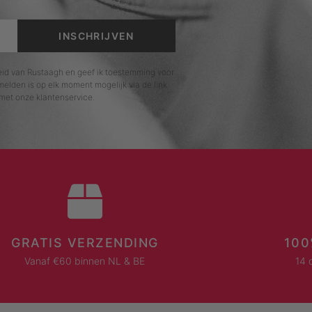
INSCHRIJVEN
leid van Rustaagh en geef ik toestemming voor
elden is op elk moment mogelijk via de link
met onze klantenservice.
GRATIS VERZENDING
100
Vanaf €60 binnen NL & BE
14 