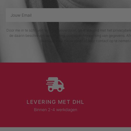
Door me in te schrijven voor de nieuwsbrief, ga ik akkoord met het privacybe
de daarin beschreven verzameling, opslag en verwerking van gegevens. Afm
onderaan elke nieuwsbrief of door contact op te nemen 
LEVERING MET DHL
Binnen 2-4 werkdagen