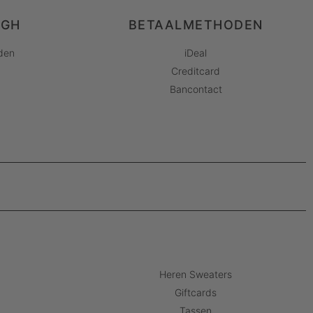
AGH
BETAALMETHODEN
den
iDeal
Creditcard
Bancontact
Heren Sweaters
Giftcards
Tassen