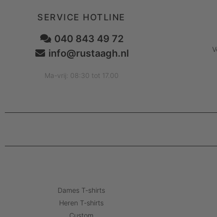
SERVICE HOTLINE
040 843 49 72
V
info@rustaagh.nl
Ma-vrij: 08:30 tot 17.00
Dames T-shirts
Heren T-shirts
Custom