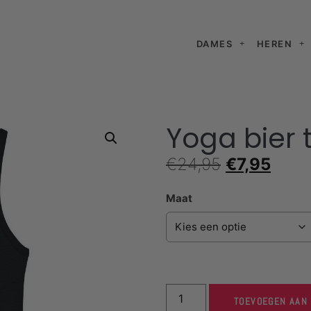
DAMES
HEREN
Yoga bier 
€
24,95
€
7,95
Maat
TOEVOEGEN AAN