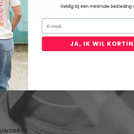
Geldig bij een minimale besteding
Email
e Hollander unisex T-shirt
YOGA eens bier halen buck
cket hat
zwart
JA, IK WIL KORTI
95
€
17,95
€
14,95
EUWSBRIEF