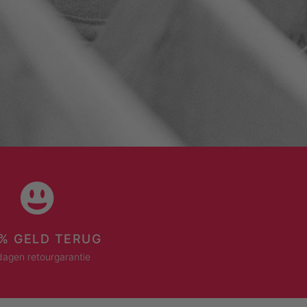
% GELD TERUG
dagen retourgarantie