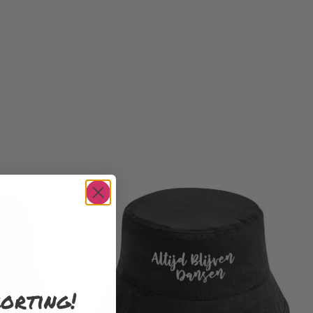
orting!