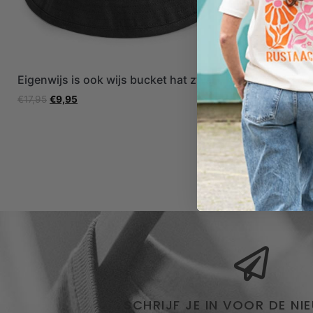
Eigenwijs is ook wijs bucket hat zwart
Wir sind di
oranje + bu
€
17,95
€
9,95
€
34,90
€
19,
SCHRIJF JE IN VOOR DE NI