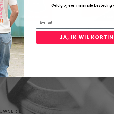
Geldig bij een minimale besteding
Email
 creme T-shirt dames +
Wir sind die Hollander unis
oranje + bucket hat
JA, IK WIL KORTI
95
€
34,90
€
19,95
EUWSBRIEF