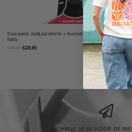
Duo pack Jut&Jul shirts + bucket
Kreng de la
hats
bucket hat
€
79,80
€
29,95
€
39,90
€
19,
SCHRIJF JE IN VOOR DE NI