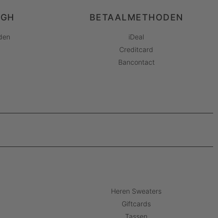
AGH
BETAALMETHODEN
den
iDeal
Creditcard
Bancontact
Heren Sweaters
Giftcards
Tassen