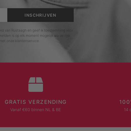
INSCHRIJVEN
leid van Rustaagh en geef ik toestemming voor
elden is op elk moment mogelijk via de link
met onze klantenservice.
GRATIS VERZENDING
100
Vanaf €60 binnen NL & BE
14 