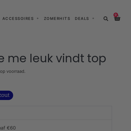
0
ACCESSOIRES
ZOMERHITS
DEALS
e me leuk vindt top
 op voorraad.
naf €60