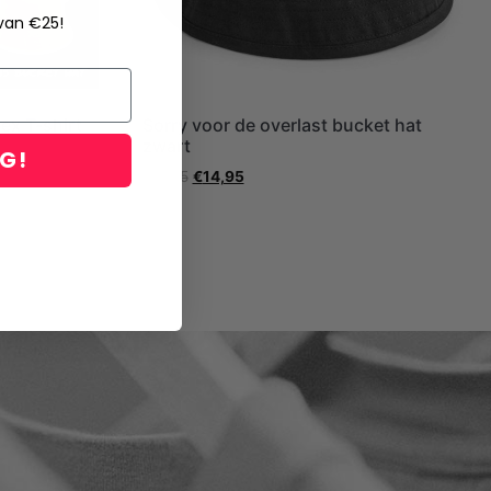
 van €25!
ex T-shirt
Sorry voor de overlast bucket hat
zwart
NG!
€
17,95
€
14,95