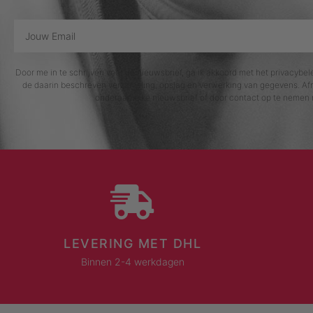
Door me in te schrijven voor de nieuwsbrief, ga ik akkoord met het privacybe
de daarin beschreven verzameling, opslag en verwerking van gegevens. Afm
onderaan elke nieuwsbrief of door contact op te nemen 
LEVERING MET DHL
Binnen 2-4 werkdagen