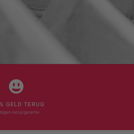
% GELD TERUG
dagen retourgarantie