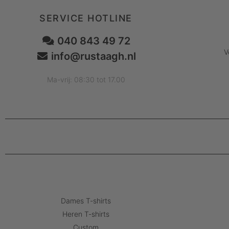
SERVICE HOTLINE
040 843 49 72
V
info@rustaagh.nl
Ma-vrij: 08:30 tot 17.00
Dames T-shirts
Heren T-shirts
Custom