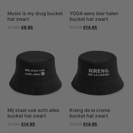
Music is my drug bucket
YOGA eens bier halen
hat zwart
bucket hat zwart
€
17,95
€
9,95
€
17,95
€
14,95
Mij staat ook echt alles
Kreng de la creme
bucket hat zwart
bucket hat zwart
€
17,95
€
14,95
€
17,95
€
14,95