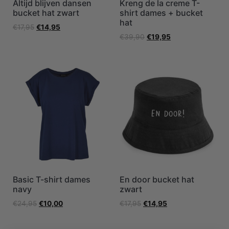
Altijd blijven dansen
Kreng de la creme T-
bucket hat zwart
shirt dames + bucket
hat
€
17,95
€
14,95
€
39,90
€
19,95
Basic T-shirt dames
En door bucket hat
navy
zwart
€
24,95
€
10,00
€
17,95
€
14,95