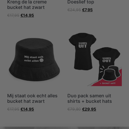
Kreng de la creme
Doeslief top
bucket hat zwart
€
24,95
€
7,95
€
17,95
€
14,95
Mij staat ook echt alles
Duo pack samen uit
bucket hat zwart
shirts + bucket hats
€
17,95
€
14,95
€
79,80
€
29,95