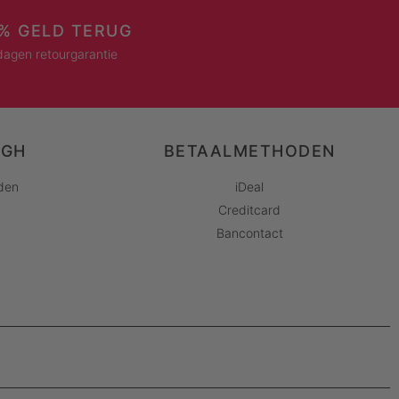
% GELD TERUG
dagen retourgarantie
AGH
BETAALMETHODEN
den
iDeal
Creditcard
Bancontact