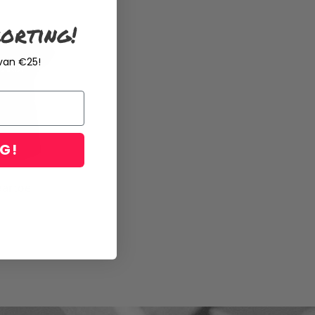
orting!
 van €25!
NG!
aartoe