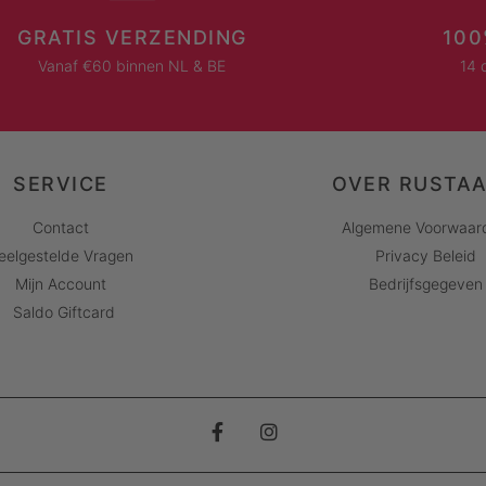
GRATIS VERZENDING
100
Vanaf €60 binnen NL & BE
14 
SERVICE
OVER RUSTA
Contact
Algemene Voorwaar
eelgestelde Vragen
Privacy Beleid
Mijn Account
Bedrijfsgegeven
Saldo Giftcard