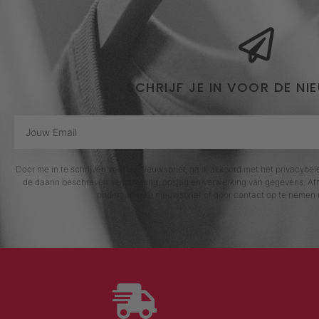
SCHRIJF JE IN VOOR DE NI
Door me in te schrijven voor de nieuwsbrief, ga ik akkoord met het privacybe
de daarin beschreven verzameling, opslag en verwerking van gegevens. Afm
onderaan elke nieuwsbrief of door contact op te nemen 