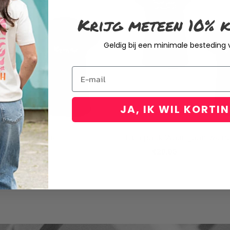
Krijg meteen 10% k
Geldig bij een minimale besteding
Email
JA, IK WIL KORTI
londie Brownie
Duo pack Waar gaan we n
95
€
49,95
€
29,95