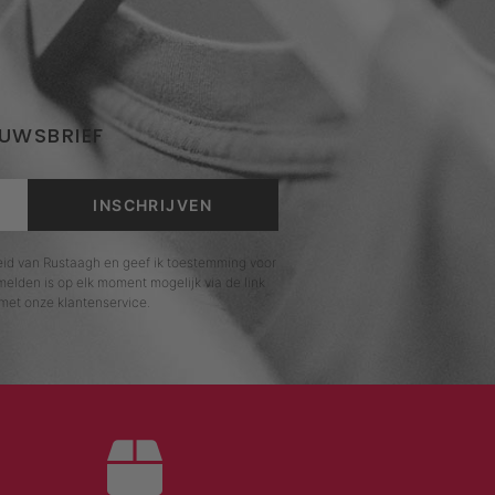
EUWSBRIEF
INSCHRIJVEN
leid van Rustaagh en geef ik toestemming voor
elden is op elk moment mogelijk via de link
met onze klantenservice.