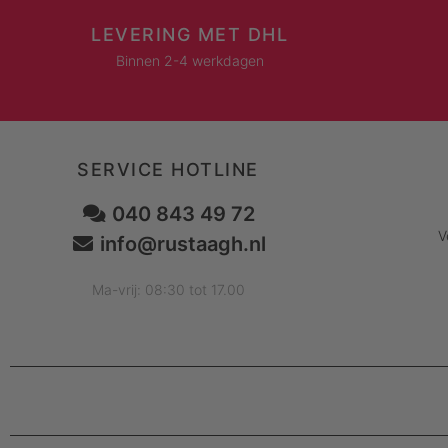
LEVERING MET DHL
Binnen 2-4 werkdagen
SERVICE HOTLINE
040 843 49 72
V
info@rustaagh.nl
Ma-vrij: 08:30 tot 17.00