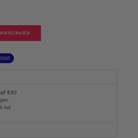
 WINKELWAGEN
naf €60
agen
l nu!