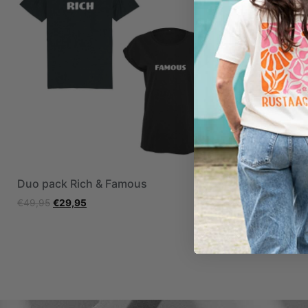
Duo pack Rich & Famous
Duo pack B
€
49,95
€
29,95
€
49,95
€
29,